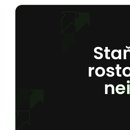
Staň
rost
ne