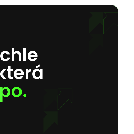
ychle
která
po.