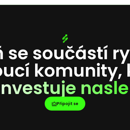
 se součástí r
oucí komunity, 
investuje nasle
Připojit se