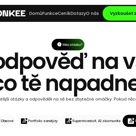
Domů
Funkce
Ceník
Dotazy
O nás
Vyzkoušet
Más otázku?
dpověď na v
co tě napadne
jčastější otázky a odpověděli na ně bez zbytečné omáčky. Pokud n
Obecné
Portfolio a analýzy
Superinvestoři, AI a komunita