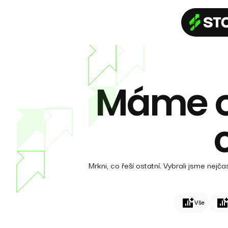
Máme o
Mrkni, co řeší ostatní. Vybrali jsme ne
Vše