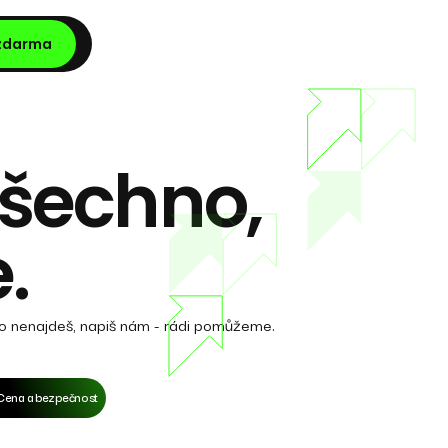
 zdarma
šechno,
.
ěco nenajdeš, napiš nám - rádi pomůžeme.
Cena a bezpečnost