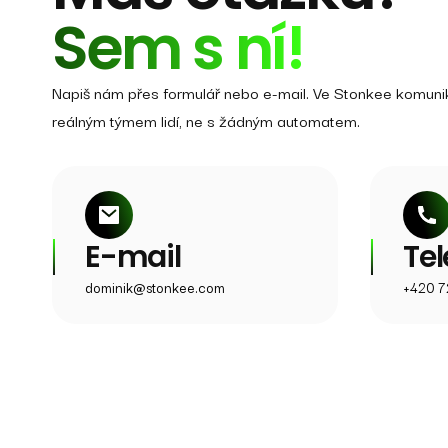
Sem s ní!
Napiš nám přes formulář nebo e-mail. Ve Stonkee komuni
reálným týmem lidí, ne s žádným automatem.
E-mail
Tel
dominik@stonkee.com
+420 7