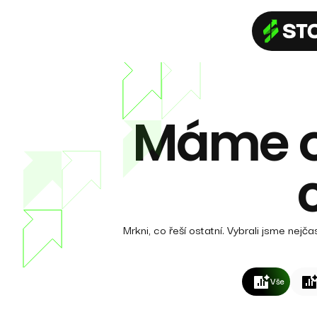
Máme o
Mrkni, co řeší ostatní. Vybrali jsme ne
Vše