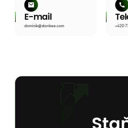
E-mail
Tel
dominik@stonkee.com
+420 7
Staň