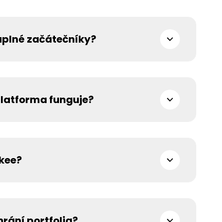
 úplné začátečníky?
, aby první investiční kroky byly naprosto přirozené a
hozí znalosti. Žádný složitý finanční žargon, žádná
v kontextu. O to všechno se postaráme my, tobě stačí chuť
platforma funguje?
ině. Jsme první česká finanční platforma tohoto typu a brzy
ky. Česky ale budeme umět navždy.
nkee?
valo nás, že investiční nástroje jsou buď zbytečně složité,
 jsme postavili to, co jsme sami chtěli používat.
rání portfolia?