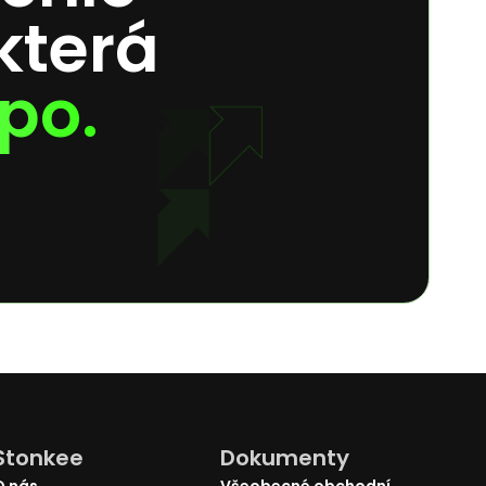
která
po.
Stonkee
Dokumenty