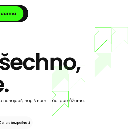
 zdarma
šechno,
.
ěco nenajdeš, napiš nám - rádi pomůžeme.
Cena a bezpečnost