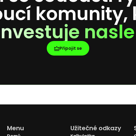
oucí komunity, 
investuje nasle
Připojit se
Menu
Užitečné odkazy