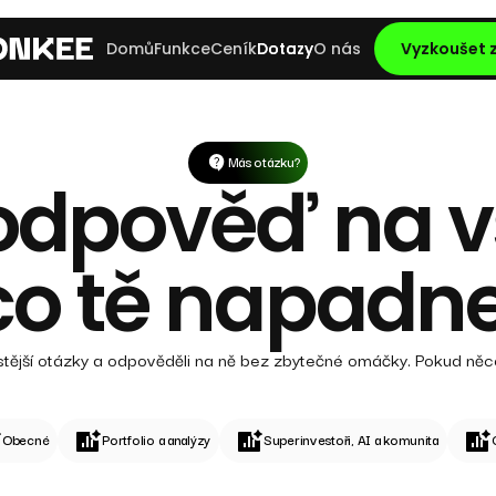
Domů
Funkce
Ceník
Dotazy
O nás
Vyzkoušet
Más otázku?
dpověď na v
co tě napadne
jčastější otázky a odpověděli na ně bez zbytečné omáčky. Pokud n
Obecné
Portfolio a analýzy
Superinvestoři, AI a komunita