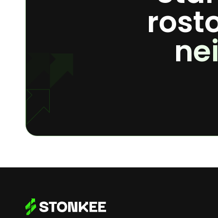
rost
ne