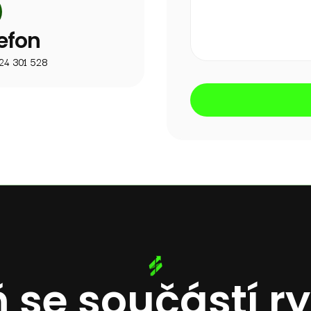
efon
24 301 528
 se součástí r