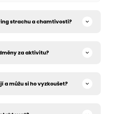
světa – Buffett, Fisher, Druckenmiller a desítky dalších, kteří
š možnost nahlédnout přímo do jejich portfolií, nedávných
jejich strategií, nebo zjisti, na kterých akciích se shodnete.
edním čtvrtletí přikoupil Occidental Petroleum? Se Stonkee
ing strachu a chamtivosti?
nt na základě chování investorů. Víš tak přesně, kdy trh
forii – a to jsou právě okamžiky, kdy se dělají ta nejlepší
dměny za aktivitu?
íváš, tím víc odemykáš. Sbíráš Stonky – naši virtuální měnu
unity. Věrnost se u nás vyplácí.
jí a můžu si ho vyzkoušet?
ahat zdarma pomocí demo účtu bez nutnosti zadávat
zhodneš přejít na plnou verzi, za cenu jednoho oběda
vestoři spravující miliardy. Stojí to 399 Kč měsíčně nebo