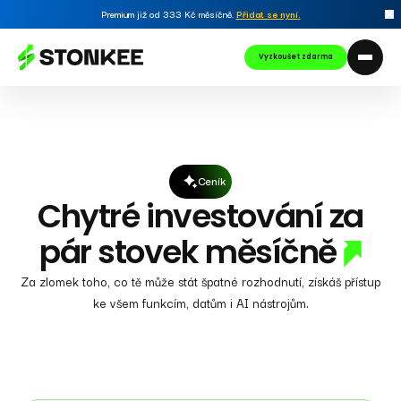
Premium již od 333 Kč měsíčně.
Přidat se nyní
.
Vyzkoušet zdarma
Ceník
Chytré investování za
pár stovek měsíčně
Za zlomek toho, co tě může stát špatné rozhodnutí, získáš přístup
ke všem funkcím, datům i AI nástrojům.