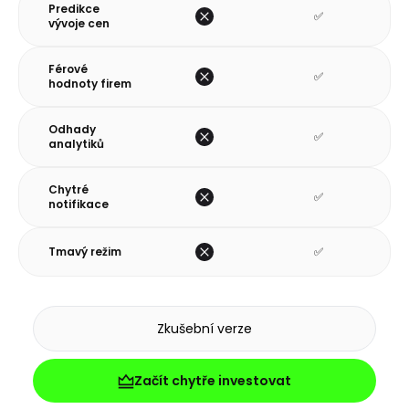
Predikce
✅
vývoje cen
Férové
✅
hodnoty firem
Odhady
✅
analytiků
Chytré
✅
notifikace
Tmavý režim
✅
Zkušební verze
Začít chytře investovat