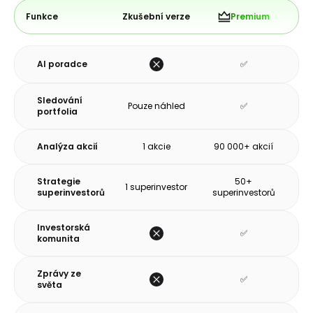
Funkce
Zkušební verze
Premium
AI poradce
✅
Sledování
Pouze náhled
✅
portfolia
Analýza akcií
1 akcie
90 000+ akcií
Strategie
50+
1 superinvestor
superinvestorů
superinvestorů
Investorská
✅
komunita
Zprávy ze
✅
světa