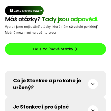
Často kladené otázky
Máš otázky?
Tady jsou odpovědi.
Vybrali jsme nejčastější otázky, které nám uživatelé pokládají.
Možná mezi nimi najdeš i tu svou.
Další zajímavé otázky
Co je Stonkee a pro koho je
určený?
Stonkee je česká finanční platforma nové generace,
která přetváří obrovské množství dat v chytrá
Je Stonkee i pro úplné