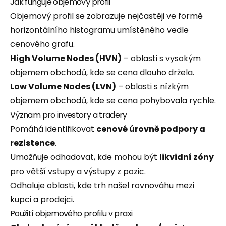
Jak funguje objemový profil
Objemový profil se zobrazuje nejčastěji ve formě
horizontálního histogramu umístěného vedle
cenového grafu.
High Volume Nodes (HVN)
– oblasti s vysokým
objemem obchodů, kde se cena dlouho držela.
Low Volume Nodes (LVN)
– oblasti s nízkým
objemem obchodů, kde se cena pohybovala rychle.
Význam pro investory a tradery
Pomáhá identifikovat
cenové úrovně podpory a
rezistence
.
Umožňuje odhadovat, kde mohou být
likvidní zóny
pro větší vstupy a výstupy z pozic.
Odhaluje oblasti, kde trh našel rovnováhu mezi
kupci a prodejci.
Použití objemového profilu v praxi