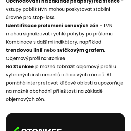
Obchodování na základě podpory/rezistence
–
vstupy poblíž HVN mohou poskytovat stabilní
úrovně pro stop-loss.
Identifikace prolomení cenových zón
– LVN
mohou signalizovat rychlé pohyby po průlomu.
Kombinace s dalšími indikátory, například
trendovou linií
nebo
svíčkovým grafem
.
Objemový profil na Stonkee
Na
Stonkee
je možné zobrazit objemový profil u
vybraných instrumentů a časových rámců. AI
pomáhá interpretovat klíčové oblasti a upozorňuje
na možné obchodní příležitosti na základě
objemových zón.