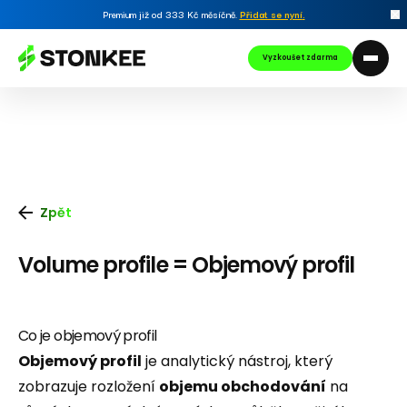
Premium již od 333 Kč měsíčně.
Přidat se nyní
.
Vyzkoušet zdarma
Zpět
Volume profile = Objemový profil
Co je objemový profil
Objemový profil
je analytický nástroj, který
zobrazuje rozložení
objemu obchodování
na