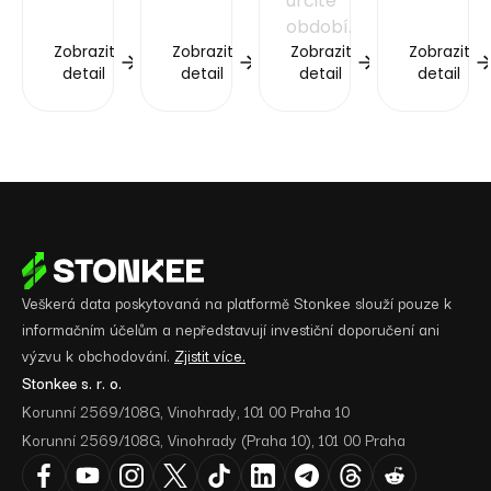
určité
období.
Zobrazit
Zobrazit
Zobrazit
Zobrazit
detail
detail
detail
detail
Veškerá data poskytovaná na platformě Stonkee slouží pouze k
informačním účelům a nepředstavují investiční doporučení ani
výzvu k obchodování.
Zjistit více.
Stonkee s. r. o.
Korunní 2569/108G, Vinohrady, 101 00 Praha 10
Korunní 2569/108G, Vinohrady (Praha 10), 101 00 Praha