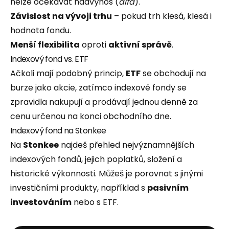
nelze očekávat nadvýnos (
alfa
).
Závislost na vývoji trhu
– pokud trh klesá, klesá i
hodnota fondu.
Menší flexibilita
oproti
aktivní správě
.
Indexový fond vs. ETF
Ačkoli mají podobný princip,
ETF
se obchodují na
burze jako akcie, zatímco indexové fondy se
zpravidla nakupují a prodávají jednou denně za
cenu určenou na konci obchodního dne.
Indexový fond na Stonkee
Na
Stonkee
najdeš přehled nejvýznamnějších
indexových fondů, jejich poplatků, složení a
historické výkonnosti. Můžeš je porovnat s jinými
investičními produkty, například s
pasivním
investováním
nebo s ETF.