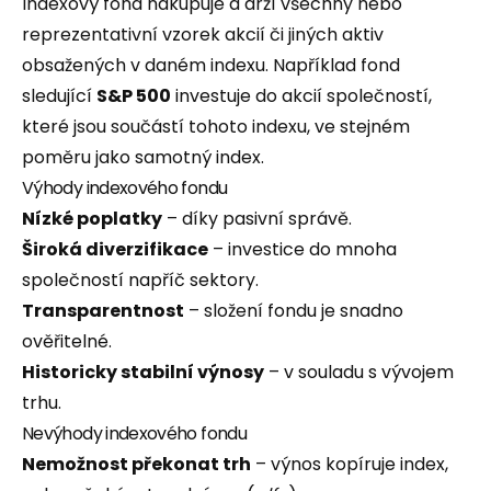
Indexový fond nakupuje a drží všechny nebo
reprezentativní vzorek akcií či jiných aktiv
obsažených v daném indexu. Například fond
sledující
S&P 500
investuje do akcií společností,
které jsou součástí tohoto indexu, ve stejném
poměru jako samotný index.
Výhody indexového fondu
Nízké poplatky
– díky pasivní správě.
Široká diverzifikace
– investice do mnoha
společností napříč sektory.
Transparentnost
– složení fondu je snadno
ověřitelné.
Historicky stabilní výnosy
– v souladu s vývojem
trhu.
Nevýhody indexového fondu
Nemožnost překonat trh
– výnos kopíruje index,