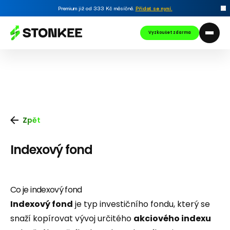
Premium již od 333 Kč měsíčně.
Přidat se nyní
.
Vyzkoušet zdarma
Zpět
Indexový fond
Co je indexový fond
Indexový fond
je typ investičního fondu, který se
snaží kopírovat vývoj určitého
akciového indexu