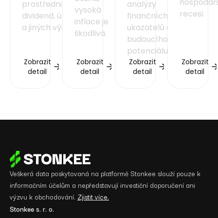
hospodář
prostřednictvím
analýzy
vysoká
recesi.
dividend, úroků
finančních
inflace je
a jiných výnosů.
ukazatelů a
škodlivá.
budoucího
potenciálu.
Zobrazit
Zobrazit
Zobrazit
Zobrazit
detail
detail
detail
detail
Veškerá data poskytovaná na platformě Stonkee slouží pouze k
informačním účelům a nepředstavují investiční doporučení ani
výzvu k obchodování.
Zjistit více.
Stonkee s. r. o.