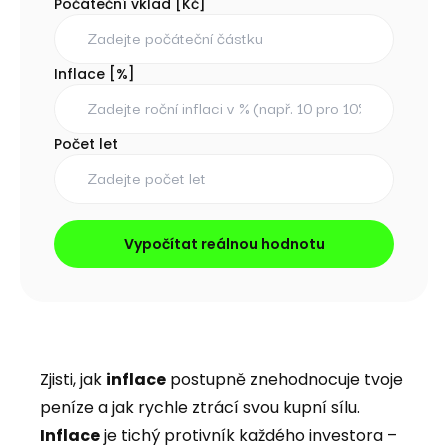
Počáteční vklad [Kč]
Inflace [%]
Počet let
Vypočítat reálnou hodnotu
Zjisti, jak
inflace
postupně znehodnocuje tvoje
peníze a jak rychle ztrácí svou kupní sílu.
Inflace
je tichý protivník každého investora –