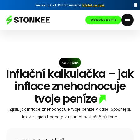
Premium již od 333 Kč měsíčně.
Přidat se nyní
.
Vyzkoušet zdarma
Kalkulačka
Inflační kalkulačka – jak
inflace znehodnocuje
tvoje peníze
Zjisti, jak inflace znehodnocuje tvoje peníze v čase. Spočítej si,
kolik z jejich hodnoty za pár let skutečně zůstane.