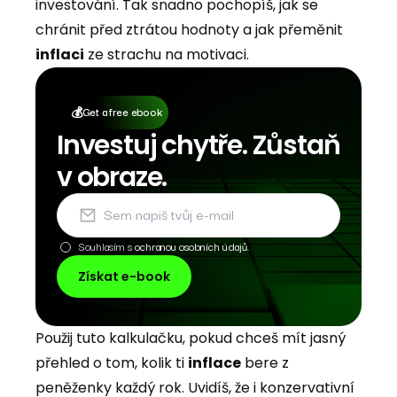
investování. Tak snadno pochopíš, jak se
chránit před ztrátou hodnoty a jak přeměnit
inflaci
ze strachu na motivaci.
Get a free ebook
💰
Investuj chytře. Zůstaň
v obraze.
Souhlasím s
ochranou osobních údajů.
Získat e-book
Použij tuto kalkulačku, pokud chceš mít jasný
přehled o tom, kolik ti
inflace
bere z
peněženky každý rok. Uvidíš, že i konzervativní