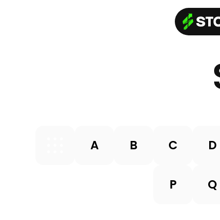
A
B
C
D
P
Q