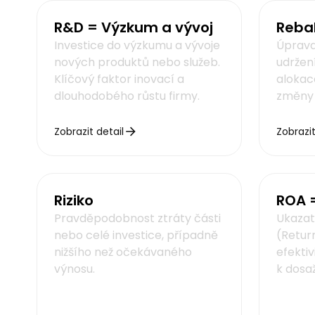
R&D = Výzkum a vývoj
Reba
Investice do výzkumu a vývoje
Úprava 
nových produktů nebo služeb.
udržen
Klíčový faktor inovací a
alokace
dlouhodobého růstu firmy.
změny 
Zobrazit detail
Zobrazit
Riziko
ROA =
Pravděpodobnost ztráty části
Ukazat
nebo celé investice, případně
(Retur
nižšího než očekávaného
efektiv
výnosu.
k dosaž