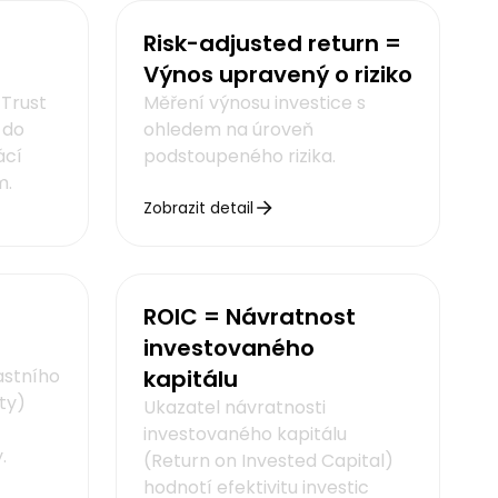
Risk-adjusted return =
Výnos upravený o riziko
 Trust
Měření výnosu investice s
 do
ohledem na úroveň
ácí
podstoupeného rizika.
m.
Zobrazit detail
ROIC = Návratnost
investovaného
astního
kapitálu
ty)
Ukazatel návratnosti
investovaného kapitálu
.
(Return on Invested Capital)
hodnotí efektivitu investic