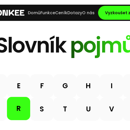
Domů
Funkce
Ceník
Dotazy
O nás
Vyzkoušet
Slovník
pojm
E
F
G
H
I
R
S
T
U
V