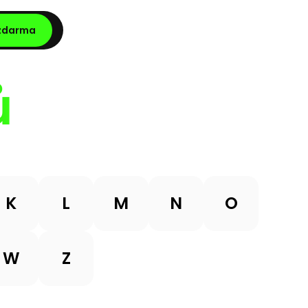
 zdarma
ů
K
L
M
N
O
W
Z