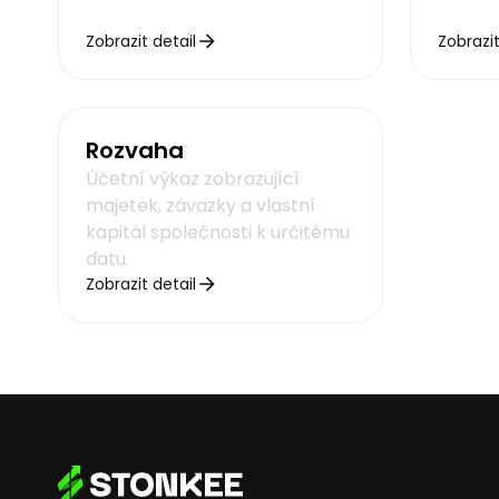
Zobrazit detail
Zobrazit
Rozvaha
Účetní výkaz zobrazující
majetek, závazky a vlastní
kapitál společnosti k určitému
datu.
Zobrazit detail