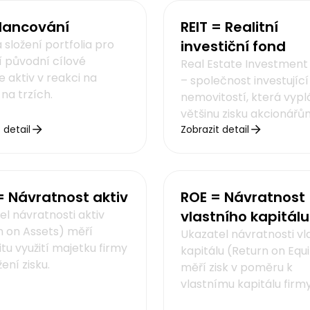
lancování
REIT = Realitní
složení portfolia pro
investiční fond
í původní cílové
Real Estate Investment
 aktiv v reakci na
– společnost investující
na trzích.
nemovitostí, která vypl
většinu zisku akcionářů
 detail
Zobrazit detail
 Návratnost aktiv
ROE = Návratnost
el návratnosti aktiv
vlastního kapitálu
n on Assets) měří
Ukazatel návratnosti vl
itu využití majetku firmy
kapitálu (Return on Equi
ení zisku.
měří zisk v poměru k
vlastnímu kapitálu firmy