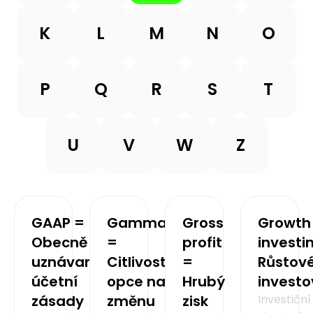
K
L
M
N
O
P
Q
R
S
T
U
V
W
Z
GAAP =
Gamma
Gross
Growth
Obecně
=
profit
investi
uznávané
Citlivost
=
Růstov
účetní
opce na
Hrubý
investo
zásady
změnu
zisk
Investiční