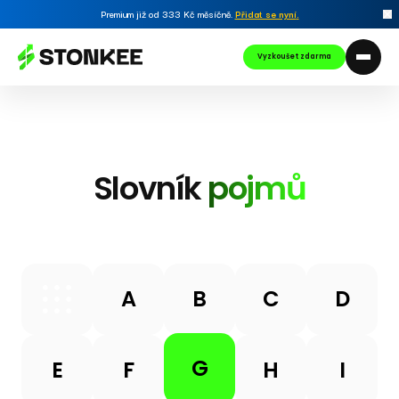
Premium již od 333 Kč měsíčně.
Přidat se nyní
.
Vyzkoušet zdarma
Slovník
pojmů
A
B
C
D
G
E
F
H
I