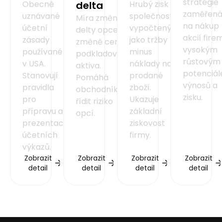
strategie
Obecně
delta
Hrubý zisk
zaměřen
uznávané
společnosti,
Míra změny
na nákup
účetní
vypočtený
delty opce při
akcií fire
zásady
jako tržby
změně ceny
vysokým
používané
minus
podkladového
růstovým
v USA.
náklady na
aktiva.
potenciá
Stanovují
prodané
Pomáhá
výnosů a
pravidla
zboží.
obchodníkům
zisku.
pro
Ukazuje
řídit riziko
přípravu a
základní
opcí.
prezentaci
ziskovost
účetních
firmy.
výkazů.
Zobrazit
Zobrazit
Zobrazit
Zobrazit
detail
detail
detail
detail