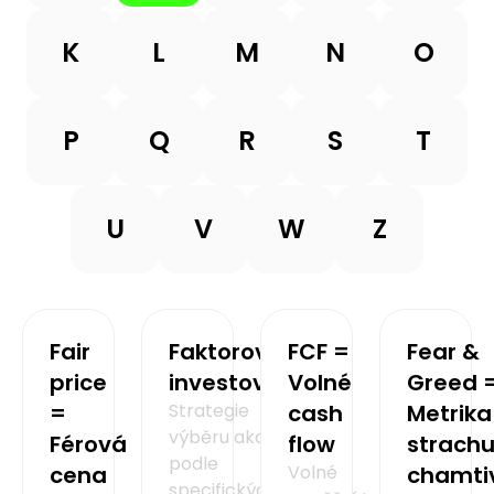
K
L
M
N
O
P
Q
R
S
T
U
V
W
Z
Fair
Faktorové
FCF =
Fear &
price
investování
Volné
Greed 
=
Strategie
cash
Metrika
výběru akcií
Férová
flow
strachu
podle
cena
Volné
chamtiv
specifických