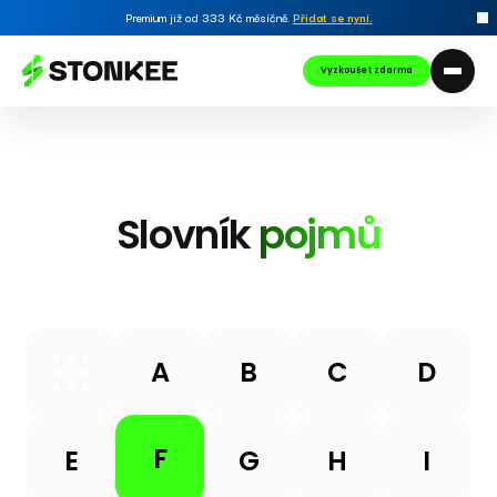
Premium již od 333 Kč měsíčně.
Přidat se nyní
.
Vyzkoušet zdarma
Slovník
pojmů
A
B
C
D
F
E
G
H
I