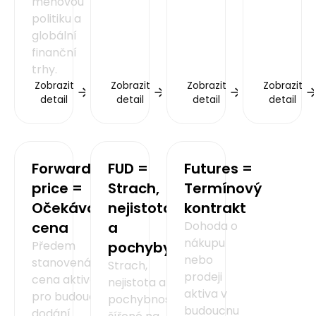
měnovou
politiku a
globální
finanční
trhy.
Zobrazit
Zobrazit
Zobrazit
Zobrazit
detail
detail
detail
detail
Forward
FUD =
Futures =
price =
Strach,
Termínový
Očekávaná
nejistota
kontrakt
cena
a
Dohoda o
nákupu
Předem
pochyby
nebo
stanovená
Strach,
prodeji
cena aktiva
nejistota a
aktiva v
pro budoucí
pochybnosti
budoucnu
dodání.