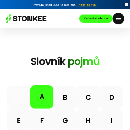
Premium již od 333 Kč měsíčně.
Přidat se nyní
.
Vyzkoušet zdarma
Slovník
pojmů
A
B
C
D
E
F
G
H
I