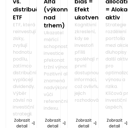
vs.
Alfa
bias =
allocat
distribuční
(výkonnost
Efekt
= Alok
ETF
nad
ukotvení
aktiv
ETF, která
trhem)
Kognitivní
Strategie
reinvestují
zkreslení,
rozdělení
Ukazatel
zisky,
kdy se
portfolia
měřící
zvyšují
investoři
mezi akcie
schopnost
hodnotu
příliš
dluhopisy
investice
podílu,
spoléhají na
další akti
překonat
zatímco
první
pro
tržní výnos.
distribuční
dostupnou
optimaliz
Pozitivní alfa
vyplácejí
informaci,
výnosu a
znamená
dividendy.
což ovlivňuje
rizika.
nadvýkonnost
Výběr
jejich
Klíčová p
vůči
závisí na
rozhodování.
investiční
referenčnímu
investiční
úspěch.
indexu.
strategii.
Zobrazit
Zobrazit
Zobrazit
Zobrazit
detail
detail
detail
detail