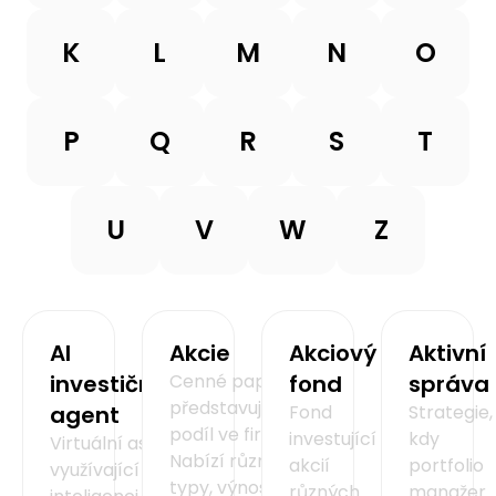
K
L
M
N
O
P
Q
R
S
T
U
V
W
Z
AI
Akcie
Akciový
Aktivní
investiční
Cenné papíry
fond
správa
představující
agent
Fond
Strategie,
podíl ve firmě.
investující do
kdy
Virtuální asistent
Nabízí různé
akcií
portfolio
využívající umělou
typy, výnosy a
různých
manažer