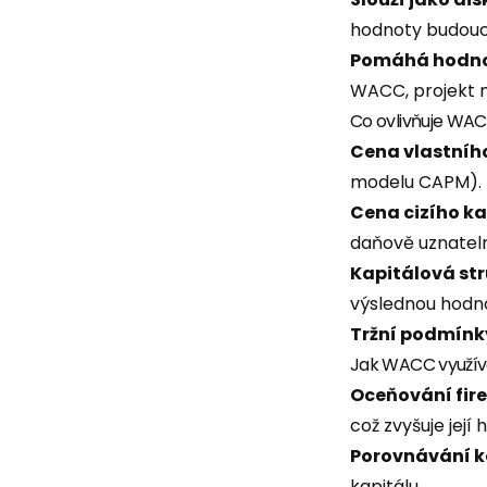
hodnoty budouc
Pomáhá hodnot
WACC, projekt 
Co ovlivňuje WA
Cena vlastníh
modelu CAPM).
Cena cizího ka
daňově uznatel
Kapitálová st
výslednou hodn
Tržní podmínk
Jak WACC využívaj
Oceňování fir
což zvyšuje její 
Porovnávání 
kapitálu.