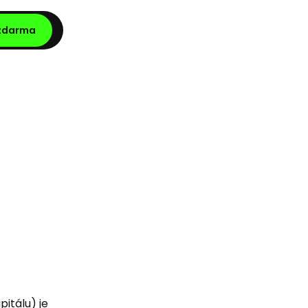
 zdarma
itálu) je