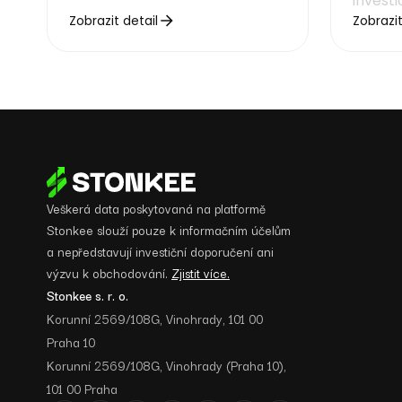
invest
Zobrazit detail
Zobrazit
Veškerá data poskytovaná na platformě
Stonkee slouží pouze k informačním účelům
a nepředstavují investiční doporučení ani
výzvu k obchodování.
Zjistit více.
Stonkee s. r. o.
Korunní 2569/108G, Vinohrady, 101 00
Praha 10
Korunní 2569/108G, Vinohrady (Praha 10),
101 00 Praha