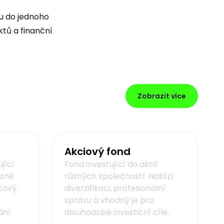
lu do jednoho
ktů a finanční
Zobrazit více
Akciový fond
jící
Fond investující do akcií
ůzné
různých společností. Nabízí
íčový
diverzifikaci, profesionální
správu a vhodný je pro
ní.
dlouhodobé investiční cíle.