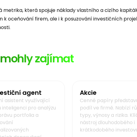
á metrika, která spojuje náklady vlastního a cizího kapitá
jen k oceňování firem, ale i k posuzování investičních proje
osti.
ě mohly zajímat
vestiční agent
Akcie
ní asistent využívající
Cenné papíry představu
 inteligenci pro analýzu
podíl ve firmě. Nabízí r
právu portfolia a
typy, výnosy a rizika. Kl
ování
nástroj dlouhodobého i
alizovaných
krátkodobého investová