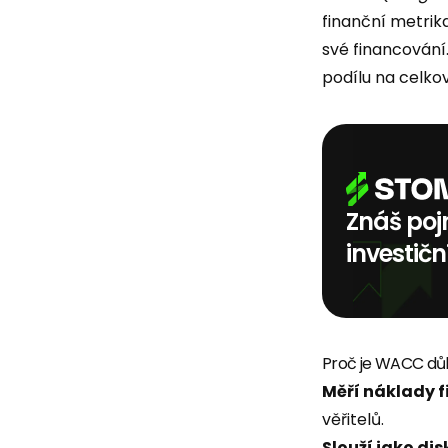
finanční metrik
své financování
podílu na celkov
Znáš poj
investičn
Proč je WACC důl
Měří náklady 
věřitelů.
Slouží jako di