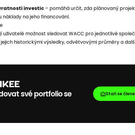
ratnosti investic
– pomáhá určit, zda plánovaný projekt
u náklady na jeho financování.
e
í uživatelé možnost sledovat WACC pro jednotlivé společ
 jejich historickými výsledky, odvětvovými průměry a dalš
ovat své portfolio se
Staň se člen