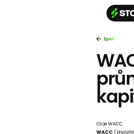
Zpět
WAC
prů
kapi
Co je WACC
WACC
(
Weighte