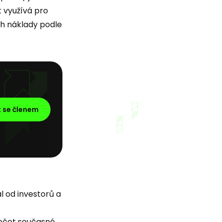
 využívá pro
jich náklady podle
t se členem
ál od investorů a
očet současné