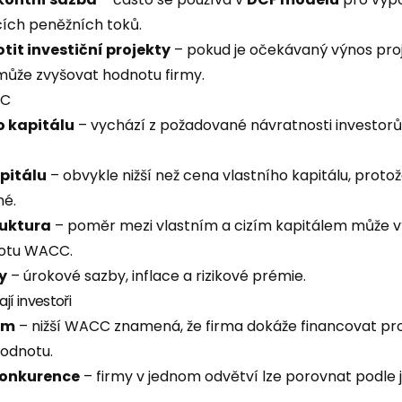
ích peněžních toků.
it investiční projekty
– pokud je očekávaný výnos proj
může zvyšovat hodnotu firmy.
CC
o kapitálu
– vychází z požadované návratnosti investorů
pitálu
– obvykle nižší než cena vlastního kapitálu, protož
né.
ruktura
– poměr mezi vlastním a cizím kapitálem může 
otu WACC.
y
– úrokové sazby, inflace a rizikové prémie.
í investoři
em
– nižší WACC znamená, že firma dokáže financovat proj
hodnotu.
konkurence
– firmy v jednom odvětví lze porovnat podle j