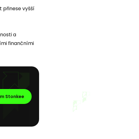
 přinese vyšší
nosti a
ími finančními
em Stonkee