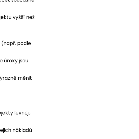
ektu vyšší než
 (např. podle
e úroky jsou
výrazně měnit
ekty levněji,
ejich nákladů