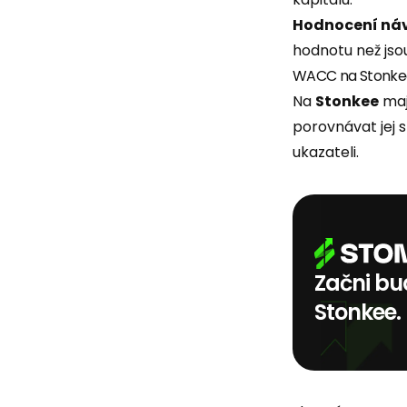
Hodnocení náv
hodnotu než jso
WACC na Stonke
Na
Stonkee
maj
porovnávat jej s
ukazateli.
Začni bud
Stonkee.