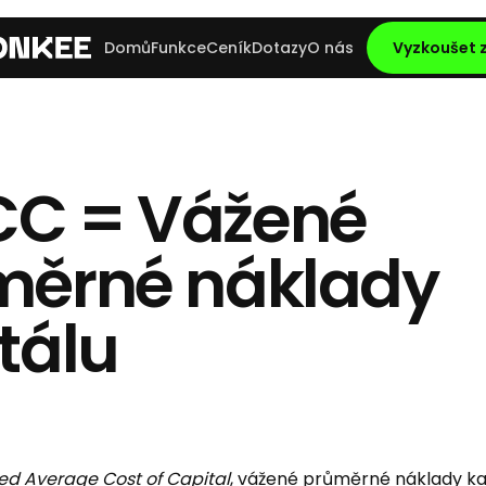
Domů
Funkce
Ceník
Dotazy
O nás
Vyzkoušet
C = Vážené
měrné náklady
tálu
d Average Cost of Capital
, vážené průměrné náklady kap