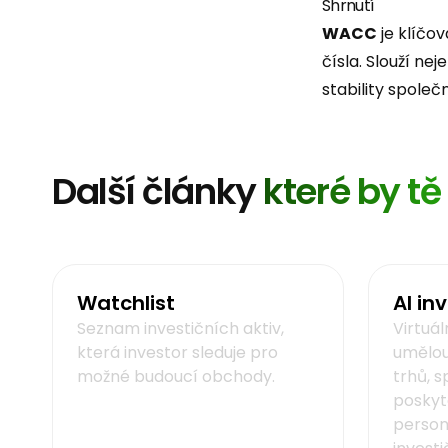
Shrnutí
WACC
je klíčov
čísla. Slouží ne
stability společn
Další články
které by t
Watchlist
AI in
Seznam investičních aktiv,
Virtuál
která investor sleduje pro
umělou
možné budoucí obchody.
trhů, s
poskyt
person