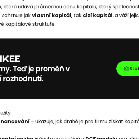
a, která udává průměrnou cenu kapitálu, který společnost
. Zahrnuje jak
vlastní kapitál
, tak
cizí kapitál
, a váží je
é kapitálové struktuře.
my. Teď je proměň v
Stá
í rozhodnutí.
ežitý
financování
– ukazuje, jak drahé je pro firmu získat kapit
skontní sazba
– často se používá v
DCF modelu
pro výp