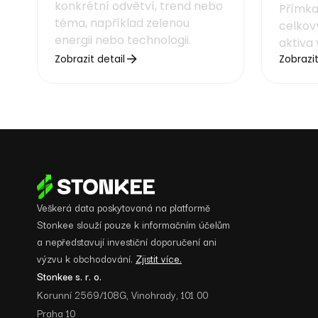
konkrétní odvětví, trend nebo
Přímka
téma, například zelenou
celkov
energii nebo technologii.
aktiva 
Zobrazit detail
Zobrazit
Veškerá data poskytovaná na platformě
Stonkee slouží pouze k informačním účelům
a nepředstavují investiční doporučení ani
výzvu k obchodování.
Zjistit více.
Stonkee s. r. o.
Korunní 2569/108G, Vinohrady, 101 00
Praha 10