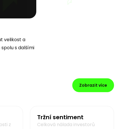
t velikost a
 spolu s dalšími
Zobrazit více
Tržní sentiment
sti z
Celková nálada investorů