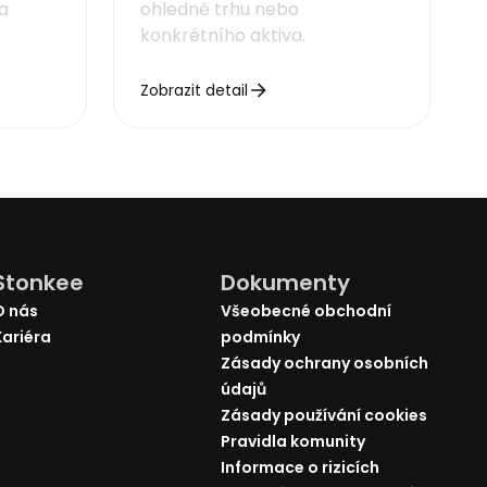
za
ohledně trhu nebo
konkrétního aktiva.
Zobrazit detail
Stonkee
Dokumenty
O nás
Všeobecné obchodní
Kariéra
podmínky
Zásady ochrany osobních
údajů
Zásady používání cookies
Pravidla komunity
Informace o rizicích