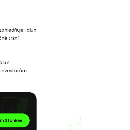
.
 zohledňuje i dluh
né tržní
olu s
o investorům
em Stonkee