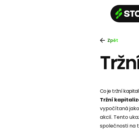
Zpět
Tržn
Co je tržní kapita
Tržní kapitali
vypočítaná jak
akcií. Tento uka
společnosti na t