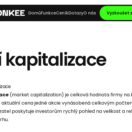
Domů
Funkce
Ceník
Dotazy
O nás
Vyzkoušet
í kapitalizace
lizace
zace
(market capitalization) je celková hodnota firmy na 
o aktuální cena jedné akcie vynásobená celkovým počt
zatel poskytuje investorům rychlý pohled na velikost a r
rhu.