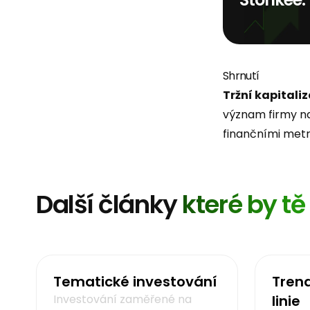
Shrnutí
Tržní kapitali
význam firmy na 
finančními metr
Další články
které by t
Tematické investování
Trend
Investování zaměřené na
linie