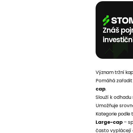
Znáš poj
investičn
Význam tržní kapi
Pomáhá zařadit 
cap
.
Slouží k odhadu 
Umožňuje srovná
Kategorie podle t
Large-cap
– sp
často vyplácejí