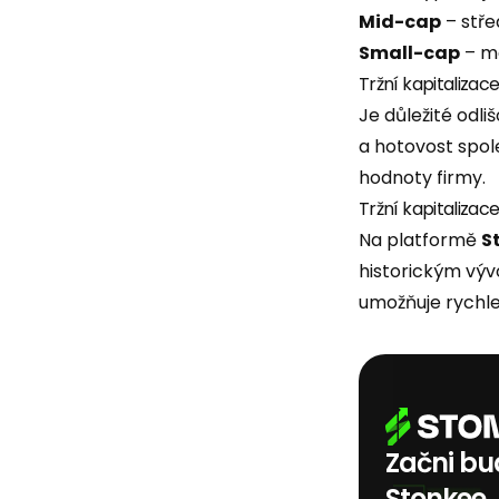
Mid-cap
– stře
Small-cap
– me
Tržní kapitalizac
Je důležité odli
a hotovost spol
hodnoty firmy.
Tržní kapitalizac
Na platformě
S
historickým výv
umožňuje rychle 
Začni bud
Stonkee.