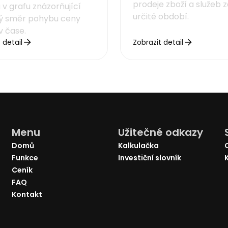
prodeje zboží a služeb 
 v grafu znázorňující
určité období.
ý směr pohybu ceny
v čase.
 detail
Zobrazit detail
Menu
Užitečné odkazy
Domů
Kalkulačka
Funkce
Investiční slovník
Ceník
FAQ
Kontakt