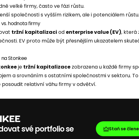
dně velké firmy, často ve fázi růstu.
nší společnosti s vyšším rizikem, ale i potenciálem růstu
e vs. hodnota firmy
šovat
tržní kapitalizaci
od
enterprise value (EV)
, která
ečnosti. EV proto může být přesnějším ukazatelem skuteč
e na Stonkee
tonkee
je
tržní kapitalizace
zobrazena u každé firmy sp
ojem a srovnáním s ostatními společnostmi v sektoru. T
posoudit relativní váhu firmy v odvětví.
ovat své portfolio se
Staň se člen