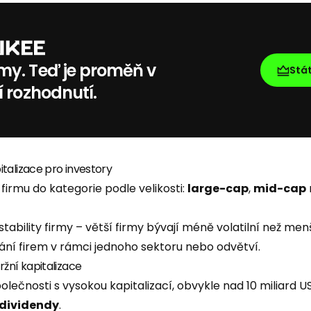
my. Teď je proměň v
Stá
í rozhodnutí.
talizace pro investory
firmu do kategorie podle velikosti:
large-cap
,
mid-cap
stability firmy – větší firmy bývají méně volatilní než menš
ní firem v rámci jednoho sektoru nebo odvětví.
ržní kapitalizace
olečnosti s vysokou kapitalizací, obvykle nad 10 miliard US
dividendy
.