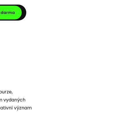
 zdarma
burze,
em vydaných
elativní význam