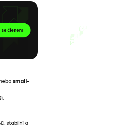
t se členem
nebo
small-
í.
D, stabilní a