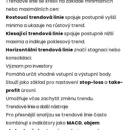
Trendové linie se kreslí na základě minimálních
nebo maximálních cen:
Rostoucí trendová linie
spojuje postupně vyšší
minima a ukazuje na růstový trend.
Klesající trendová linie
spojuje postupně nižší
maxima a indikuje poklesový trend.
Horizontální trendová linie
značí stagnaci nebo
konsolidaci.
Význam pro investory
Pomáhá určit vhodné vstupní a výstupní body.
Slouží jako základ pro nastavení
stop-loss
a
take-
profit
úrovní.
Umožňuje včas zachytit změnu trendu.
Trendové linie a další nástroje
Pro přesnější analýzu se trendové linie často
kombinují s indikátory jako
MACD
,
objem