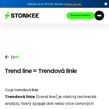
Premium již od 333 Kč měsíčně.
Přidat se nyní
.
Vyzkoušet zdarma
Zpět
Trend line = Trendová linie
Co je trendová linie
Trendová linie
(trend line) je nástroj technické
analýzy, který spojuje dvě nebo více cenových