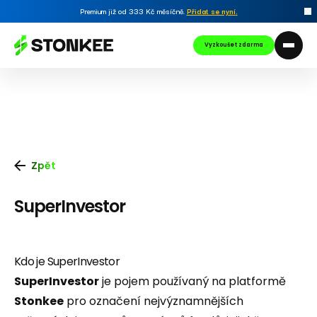
Premium již od 333 Kč měsíčně.
Přidat se nyní
.
Vyzkoušet zdarma
Zpět
SuperInvestor
Kdo je SuperInvestor
SuperInvestor
je pojem používaný na platformě
Stonkee
pro označení nejvýznamnějších