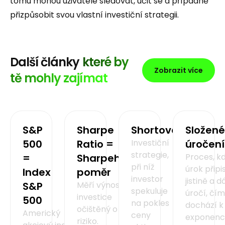
tomu mohou uživatelé sledovat, učit se a případně
přizpůsobit svou vlastní investiční strategii.
Další články
které by
Zobrazit více
tě mohly zajímat
S&P
Sharpe
Shortování
Složené
500
Ratio =
Investiční
úročení
strategie,
=
Sharpeho
Proces, k
při níž
úrok připi
Index
poměr
investor
jistině a d
S&P
Měří výnos
spekuluje
úročí, čím
investice
500
na pokles
dochází k
očištěný o
Americký
ceny
exponenc
riziko.