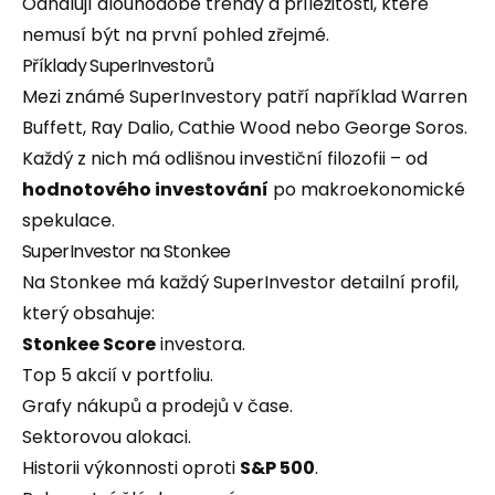
Odhalují dlouhodobé trendy a příležitosti, které
nemusí být na první pohled zřejmé.
Příklady SuperInvestorů
Mezi známé SuperInvestory patří například Warren
Buffett, Ray Dalio, Cathie Wood nebo George Soros.
Každý z nich má odlišnou investiční filozofii – od
hodnotového investování
po makroekonomické
spekulace.
SuperInvestor na Stonkee
Na Stonkee má každý SuperInvestor detailní profil,
který obsahuje:
Stonkee Score
investora.
Top 5 akcií v portfoliu.
Grafy nákupů a prodejů v čase.
Sektorovou alokaci.
Historii výkonnosti oproti
S&P 500
.