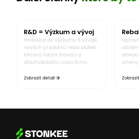
R&D = Výzkum a vývoj
Reba
Investice do výzkumu a vývoje
Úprava 
nových produktů nebo služeb.
udržen
Klíčový faktor inovací a
alokace
dlouhodobého růstu firmy.
změny 
Zobrazit detail
Zobrazit