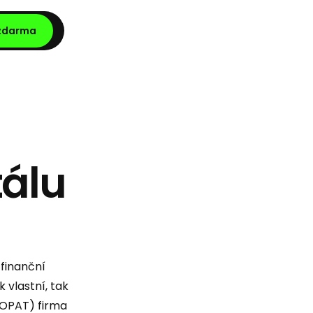
 zdarma
tálu
 finanční
 vlastní, tak
(NOPAT) firma