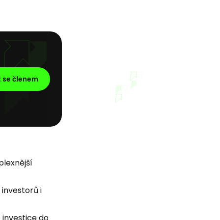
t se členem
plexnější
investorů i
investice do