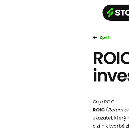
Zpět
ROIC
inve
Co je ROIC
ROIC
(
Return o
ukazatel, který 
cizí – k tvorbě 