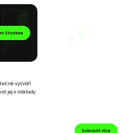
em Stonkee
utečně vytváří
at jej s náklady
Zobrazit více