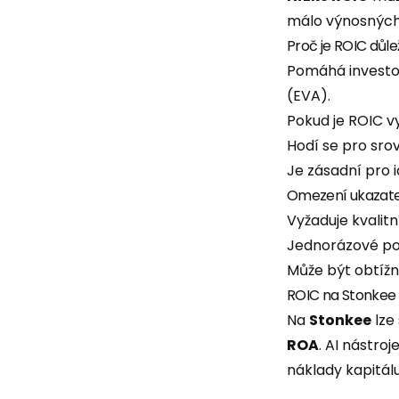
málo výnosných 
Proč je ROIC důle
Pomáhá investor
(EVA).
Pokud je ROIC v
Hodí se pro sro
Je zásadní pro i
Omezení ukazate
Vyžaduje kvalit
Jednorázové pol
Může být obtížn
ROIC na Stonkee
Na
Stonkee
lze
ROA
. AI nástro
náklady kapitálu,