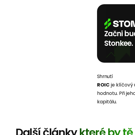
Začni bud
Stonkee.
Shrnutí
ROIC
je klíčový
hodnotu. Při jeh
kapitálu.
Další články
které by t