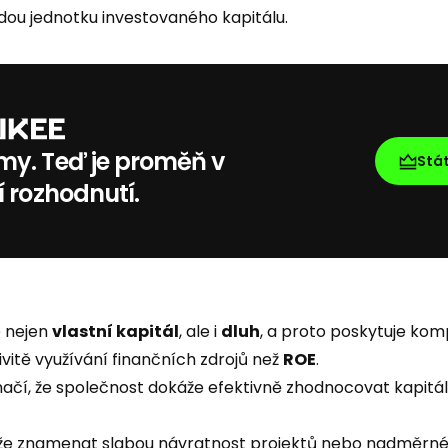
dou jednotku investovaného kapitálu.
my. Teď je proměň v
Stá
í rozhodnutí.
e nejen
vlastní kapitál
, ale i
dluh
, a proto poskytuje kom
vitě využívání finančních zdrojů než
ROE
.
ačí, že společnost dokáže efektivně zhodnocovat kapitál 
e znamenat slabou návratnost projektů nebo nadměrné 