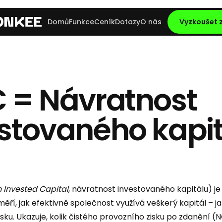
Domů
Funkce
Ceník
Dotazy
O nás
Vyzkoušet
 = Návratnost
stovaného kapi
n Invested Capital
, návratnost investovaného kapitálu) je
měří, jak efektivně společnost využívá veškerý kapitál – jak
zisku. Ukazuje, kolik čistého provozního zisku po zdanění 