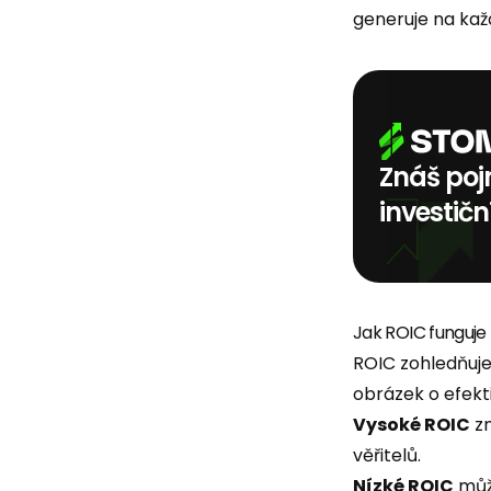
generuje na kaž
Znáš poj
investičn
Jak ROIC funguje
ROIC zohledňuj
obrázek o efekti
Vysoké ROIC
zn
věřitelů.
Nízké ROIC
můž