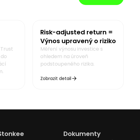
Risk-adjusted return =
Výnos upravený o riziko
 Trust
Měření výnosu investice s
 do
ohledem na úroveň
ácí
podstoupeného rizika.
m.
Zobrazit detail
Stonkee
Dokumenty