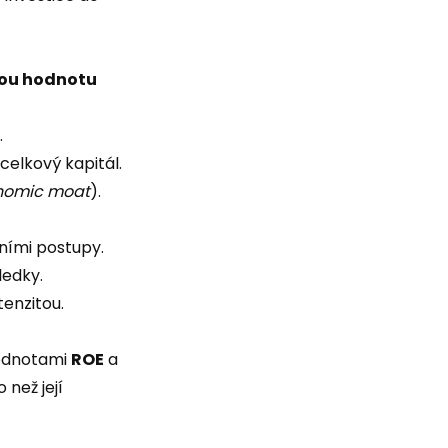
ou hodnotu
.
celkový kapitál.
nomic moat
).
tními postupy.
ledky.
tenzitou.
hodnotami
ROE
a
 než její