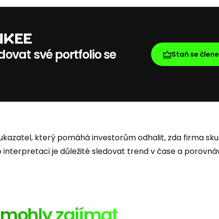
ovat své portfolio se
Staň se člen
 ukazatel, který pomáhá investorům odhalit, zda firma sk
o interpretaci je důležité sledovat trend v čase a porovnáv
ě mohly zajímat