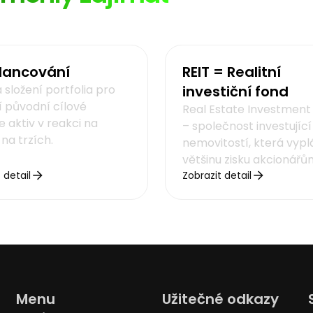
lancování
REIT = Realitní
složení portfolia pro
investiční fond
í původní cílové
Real Estate Investment
 aktiv v reakci na
– společnost investující
na trzích.
nemovitostí, která vypl
většinu zisku akcionářů
 detail
Zobrazit detail
Menu
Užitečné odkazy