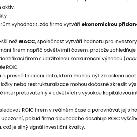
aktiv.
žitý
ům vyhodnotit, zda firma vytváří
ekonomickou přidan
yšší než
WACC
, společnost vytváří hodnotu pro investory
vnání firem napříč odvětvími i časem, protože zohledňuje 
dentifikaci firem s udržitelnou konkurenční výhodou (
eco
le ROIC
ní a přesná finanční data, která mohou být zkreslena úče
ožky nebo restrukturalizace mohou dočasně zkreslit výs
ě interpretovatelný v odvětvích s vysokou kapitálovou in
 sledovat ROIC firem v reálném čase a porovnávat jej s 
je upozorní, pokud firma dlouhodobě dosahuje ROIC vyššího
 což je silný signál investiční kvality.