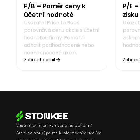
P/B = Poměr ceny k
P/E =
účetní hodnotě
zisku
Ukazatel Price to Book
Ukazat
porovnává cenu akcie s účetní
porovn
hodnotou firmy. Pomáhá
ziskem 
odhalit podhodnocené nebo
hodnoc
nadhodnocené akcie.
Zobrazit detail
Zobrazit
Veškerá data poskytovaná na platformě
Stonkee slouží pouze k informačním účelům
a nepředstavují investiční doporučení ani