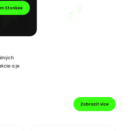
em Stonkee
álných
cie a je
Zobrazit více