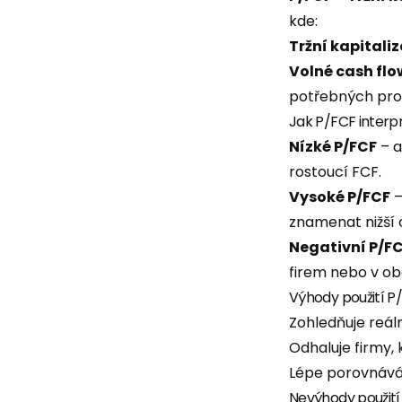
kde:
Tržní kapitali
Volné cash flo
potřebných pro 
Jak P/FCF interp
Nízké P/FCF
– a
rostoucí FCF.
Vysoké P/FCF
–
znamenat nižší
Negativní P/F
firem nebo v obd
Výhody použití P
Zohledňuje reá
Odhaluje firmy, 
Lépe porovnává 
Nevýhody použití