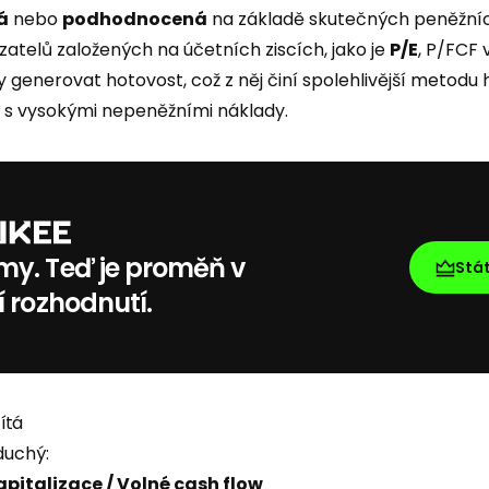
á
nebo
podhodnocená
na základě skutečných peněžníc
zatelů založených na účetních ziscích, jako je
P/E
, P/FCF 
y generovat hotovost, což z něj činí spolehlivější metodu
 s vysokými nepeněžními náklady.
my. Teď je proměň v
Stá
í rozhodnutí.
ítá
duchý:
apitalizace / Volné cash flow