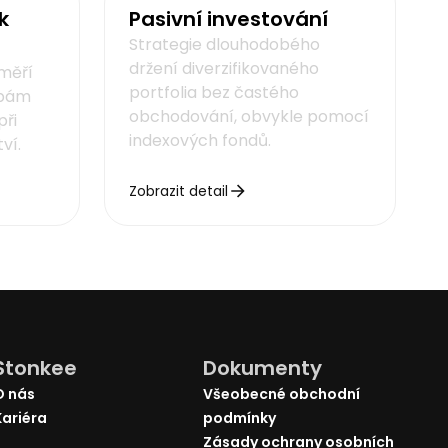
k
Pasivní investování
Strategie dlouhodobého
držení diverzifikovaného
 měří
portfolia bez častého
žbám
obchodování, obvykle pomocí
při
indexových fondů.
ví.
Zobrazit detail
Stonkee
Dokumenty
O nás
Všeobecné obchodní
Kariéra
podmínky
Zásady ochrany osobních