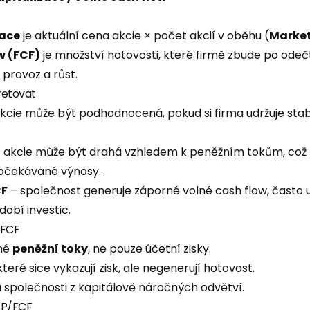
zace
je aktuální cena akcie × počet akcií v oběhu (
Marke
w (FCF)
je množství hotovosti, které firmě zbude po odečt
provoz a růst.
retovat
kcie může být podhodnocená, pokud si firma udržuje stab
 akcie může být drahá vzhledem k peněžním tokům, což
 očekávané výnosy.
CF
– společnost generuje záporné volné cash flow, často 
obí investic.
/FCF
lné
peněžní toky
, ne pouze účetní zisky.
které sice vykazují zisk, ale negenerují hotovost.
společnosti z kapitálově náročných odvětví.
 P/FCF