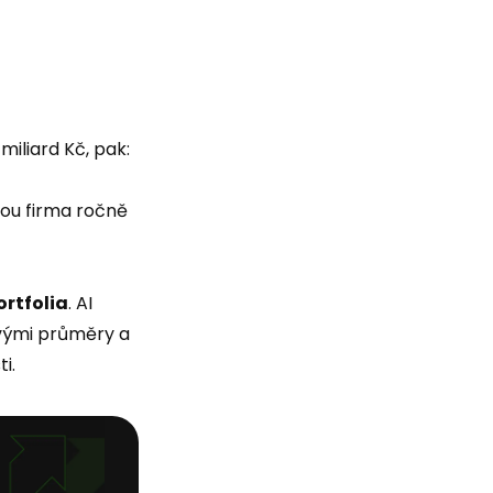
miliard Kč, pak:
rou firma ročně
rtfolia
. AI
ovými průměry a
i.