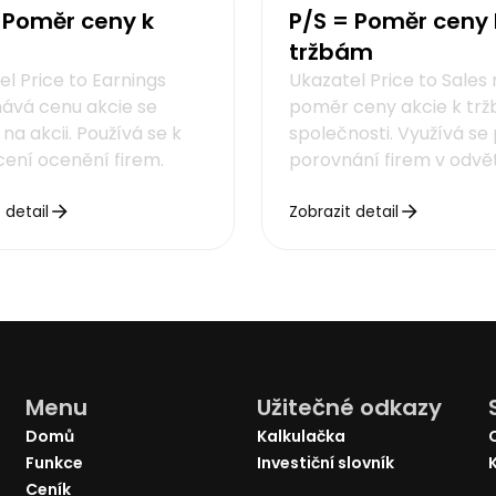
 Poměr ceny k
P/S = Poměr ceny 
tržbám
el Price to Earnings
Ukazatel Price to Sales
ává cenu akcie se
poměr ceny akcie k tr
na akcii. Používá se k
společnosti. Využívá se 
ení ocenění firem.
porovnání firem v odvět
 detail
Zobrazit detail
Menu
Užitečné odkazy
Domů
Kalkulačka
Funkce
Investiční slovník
Ceník