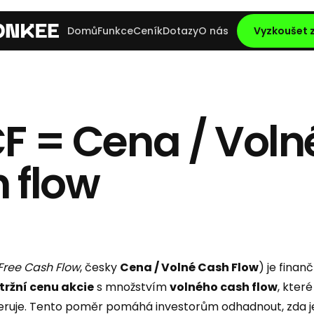
Domů
Funkce
Ceník
Dotazy
O nás
Vyzkoušet
F = Cena / Voln
 flow
 Free Cash Flow
, česky
Cena / Volné Cash Flow
) je finan
tržní cenu akcie
s množstvím
volného cash flow
, kter
eruje. Tento poměr pomáhá investorům odhadnout, zda j