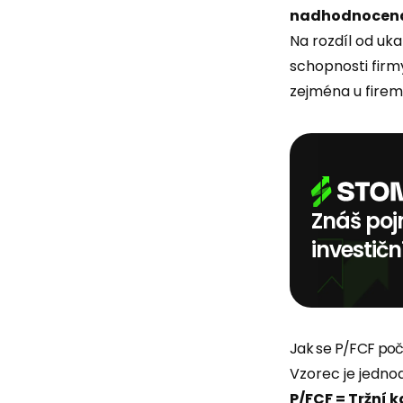
nadhodnocen
Na rozdíl od uka
schopnosti firm
zejména u firem
Znáš poj
investičn
Jak se P/FCF poč
Vzorec je jedno
P/FCF = Tržní k