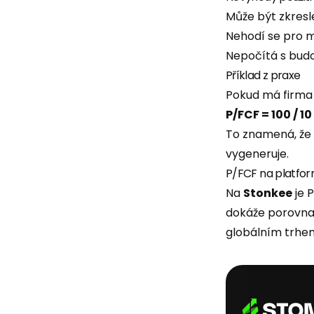
Může být zkresl
Nehodí se pro m
Nepočítá s bud
Příklad z praxe
Pokud má firma t
P/FCF = 100 / 10
To znamená, že i
vygeneruje.
P/FCF na platfo
Na
Stonkee
je 
dokáže porovnat
globálním trhem,