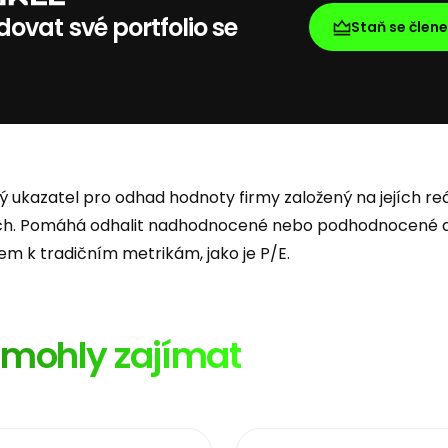
ovat své portfolio se
Staň se člen
ný ukazatel pro odhad hodnoty firmy založený na jejích re
ch. Pomáhá odhalit nadhodnocené nebo podhodnocené ak
 k tradičním metrikám, jako je P/E.
ě mohly zajímat