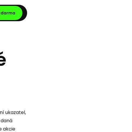
 zdarma
é
ční ukazatel,
é daná
e akcie