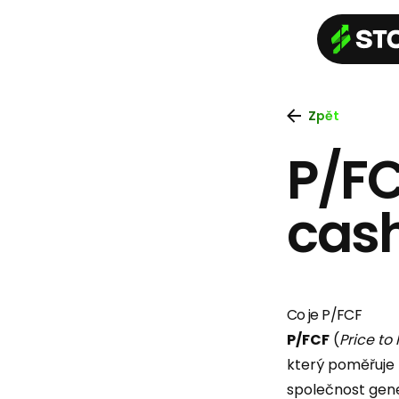
Zpět
P/FC
cash
Co je P/FCF
P/FCF
(
Price to
který poměřuje
společnost gen