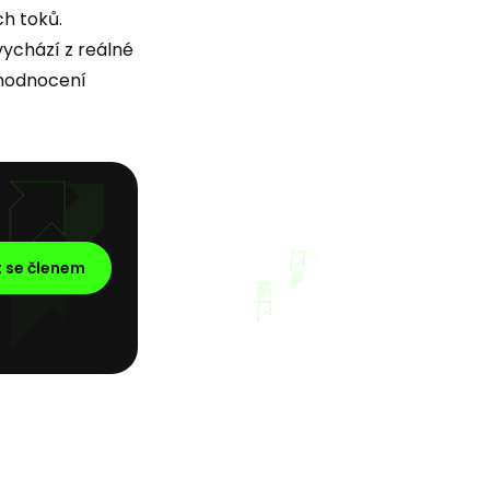
h toků.
vychází z reálné
 hodnocení
t se členem