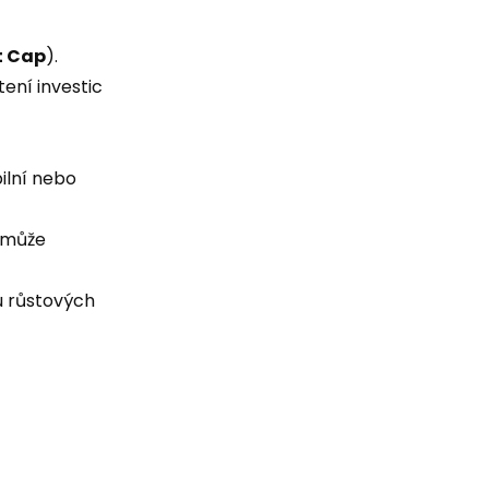
t Cap
).
ení investic
ilní nebo
 může
u růstových