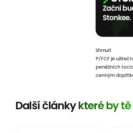
Začni bud
Stonkee.
Shrnutí
P/FCF je užiteč
peněžních tocí
cenným doplňkem
Další články
které by t