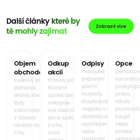
Další články
které by
Zobrazit více
tě mohly zajímat
Objem
Odkup
Odpisy
Opce
obchodování
akcií
Postupné
Derivátov
snižování
kontrakty
Celkový počet
Proces, při
účetní
poskytujíc
jednotek
kterém
hodnoty
právo,
aktiva, které
společnost
dlouhodobého
nikoliv
byly
nakupuje
majetku v
povinnost
zobchodovány
své vlastní
důsledku jeho
koupit
v daném
akcie zpět
opotřebení
nebo
období na
z trhu,
nebo
prodat
trhu.
čímž
zastarání.
aktivum z