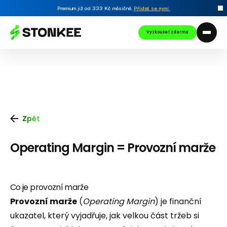
Premium již od 333 Kč měsíčně.
Přidat se nyní
.
Vyzkoušet zdarma
Zpět
Operating Margin = Provozní marže
Co je provozní marže
Provozní marže
(
Operating Margin
) je finanční
ukazatel, který vyjadřuje, jak velkou část tržeb si