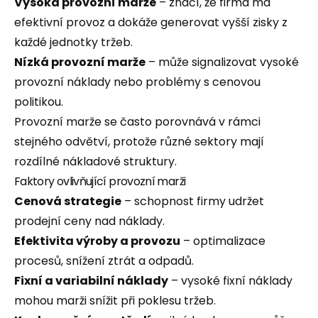
Vysoká provozní marže
– značí, že firma má
efektivní provoz a dokáže generovat vyšší zisky z
každé jednotky tržeb.
Nízká provozní marže
– může signalizovat vysoké
provozní náklady nebo problémy s cenovou
politikou.
Provozní marže se často porovnává v rámci
stejného odvětví, protože různé sektory mají
rozdílné nákladové struktury.
Faktory ovlivňující provozní marži
Cenová strategie
– schopnost firmy udržet
prodejní ceny nad náklady.
Efektivita výroby a provozu
– optimalizace
procesů, snížení ztrát a odpadů.
Fixní a variabilní náklady
– vysoké fixní náklady
mohou marži snížit při poklesu tržeb.