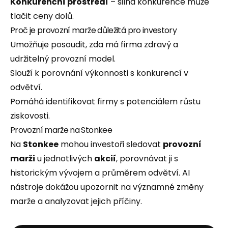
Konkurenční prostředí
– silná konkurence může
tlačit ceny dolů.
Proč je provozní marže důležitá pro investory
Umožňuje posoudit, zda má firma zdravý a
udržitelný provozní model.
Slouží k porovnání výkonnosti s konkurencí v
odvětví.
Pomáhá identifikovat firmy s potenciálem růstu
ziskovosti.
Provozní marže na Stonkee
Na
Stonkee
mohou investoři sledovat
provozní
marži
u jednotlivých
akcií
, porovnávat ji s
historickým vývojem a průměrem odvětví. AI
nástroje dokážou upozornit na významné změny
marže a analyzovat jejich příčiny.