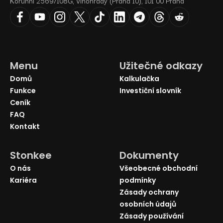
Korunní 2569/108G, Vinohrady (Praha 10), 101 00 Praha
Menu
Užitečné odkazy
Domů
Kalkulačka
Funkce
Investiční slovník
Ceník
FAQ
Kontakt
Stonkee
Dokumenty
O nás
Všeobecné obchodní
Kariéra
podmínky
Zásady ochrany
osobních údajů
Zásady používání