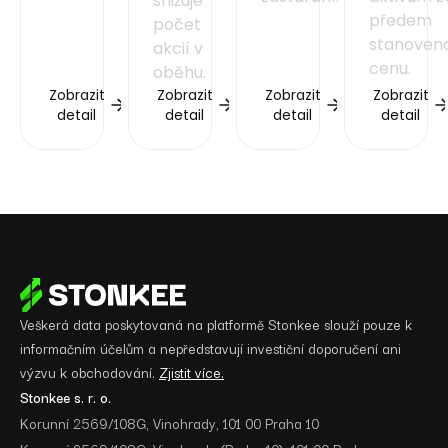
snižuje
předem
počet
stanoven
akcií v
cenu.
oběhu.
Zobrazit
Zobrazit
Zobrazit
Zobrazit
detail
detail
detail
detail
Veškerá data poskytovaná na platformě Stonkee slouží pouze k
informačním účelům a nepředstavují investiční doporučení ani
výzvu k obchodování.
Zjistit více.
Stonkee s. r. o.
Korunní 2569/108G, Vinohrady, 101 00 Praha 10