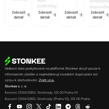
lepší
investičn
podmínky.
doporučen
Zobrazit
Zobrazit
Zobrazit
Zobrazit
detail
detail
detail
detail
Veškerá data poskytovaná na platformě Stonkee slouží pouze k
informačním účelům a nepředstavují investiční doporučení ani
výzvu k obchodování.
Zjistit více.
Stonkee s. r. o.
Korunní 2569/108G, Vinohrady, 101 00 Praha 10
Korunní 2569/108G, Vinohrady (Praha 10), 101 00 Praha