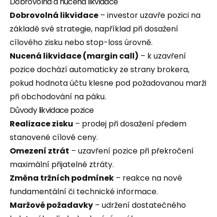
Dobrovolná a nucená likvidace
Dobrovolná likvidace
– investor uzavře pozici na
základě své strategie, například při dosažení
cílového zisku nebo stop-loss úrovně.
Nucená likvidace (margin call)
– k uzavření
pozice dochází automaticky ze strany brokera,
pokud hodnota účtu klesne pod požadovanou marži
při obchodování na páku.
Důvody likvidace pozice
Realizace zisku
– prodej při dosažení předem
stanovené cílové ceny.
Omezení ztrát
– uzavření pozice při překročení
maximální přijatelné ztráty.
Změna tržních podmínek
– reakce na nové
fundamentální či technické informace.
Maržové požadavky
– udržení dostatečného