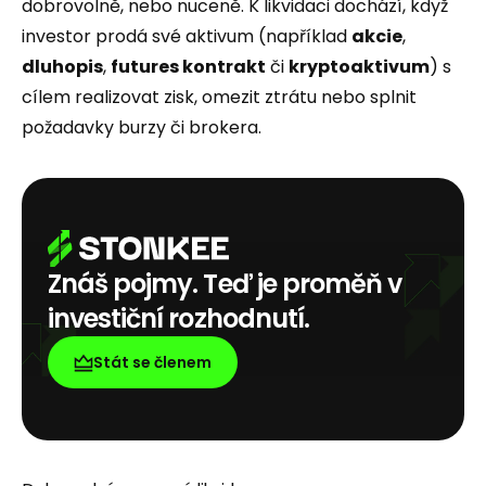
dobrovolně, nebo nuceně. K likvidaci dochází, když
investor prodá své aktivum (například
akcie
,
dluhopis
,
futures kontrakt
či
kryptoaktivum
) s
cílem realizovat zisk, omezit ztrátu nebo splnit
požadavky burzy či brokera.
Znáš pojmy. Teď je proměň v
investiční rozhodnutí.
Stát se členem