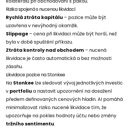
kolaterálu při obchodování s pákou.
Rizika spojená s nucenou likvidací
Rychlá ztráta kapitálu
– pozice může být
uzavřena v nevýhodný okamžik.
Slippage
– cena při likvidaci může být horší, než
byla v době spuštění příkazu.
Ztráta kontroly nad obchodem
– nucená
likvidace je často automatická a bez možnosti
zásahu.
Likvidace pozice na Stonkee
Na
Stonkee
lze sledovat vývoj jednotlivých investic
v
portfoliu
a nastavit upozornění na dosažení
předem definovaných cenových hladin. AI pomáhá
minimalizovat riziko nucené likvidace tím, že
upozorňuje na pokles hodnoty účtu nebo změny
tržního sentimentu
.