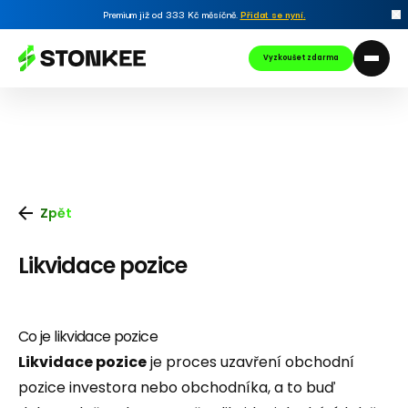
Premium již od 333 Kč měsíčně.
Přidat se nyní
.
Vyzkoušet zdarma
Zpět
Likvidace pozice
Co je likvidace pozice
Likvidace pozice
je proces uzavření obchodní
pozice investora nebo obchodníka, a to buď