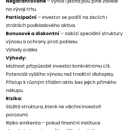
Negarantované
– výnos i jistina jsou plně závislé
na vývoji trhu.
Participační
– investor se podílí na ziscích i
ztrátách podkladového aktiva.
Bonusové a diskontní
– nabízí speciální struktury
výnosu a ochrany proti poklesu.
Výhody a rizika
Výhody:
Možnost přizpůsobit investici konkrétnímu cíli.
Potenciál vyššího výnosu než tradiční dluhopisy.
Přístup k různým třídám aktiv bez jejich přímého
nákupu.
Rizika:
Složitá struktura, které ne všichni investoři
porozumí.
Riziko emitenta – pokud finanční instituce