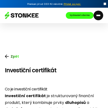
Premium již od 333 Kč měsíčně.
Přidat se nyní
.
Vyzkoušet zdarma
Zpět
Investiční certifikát
Co je investiční certifikát
Investiční certifikát
je strukturovaný finanční
produkt, který kombinuje prvky
dluhopisů
a