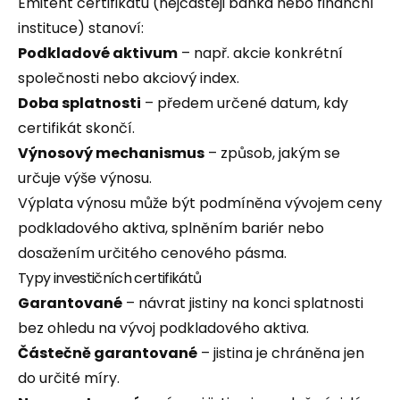
Emitent certifikátu (nejčastěji banka nebo finanční
instituce) stanoví:
Podkladové aktivum
– např. akcie konkrétní
společnosti nebo akciový index.
Doba splatnosti
– předem určené datum, kdy
certifikát skončí.
Výnosový mechanismus
– způsob, jakým se
určuje výše výnosu.
Výplata výnosu může být podmíněna vývojem ceny
podkladového aktiva, splněním bariér nebo
dosažením určitého cenového pásma.
Typy investičních certifikátů
Garantované
– návrat jistiny na konci splatnosti
bez ohledu na vývoj podkladového aktiva.
Částečně garantované
– jistina je chráněna jen
do určité míry.