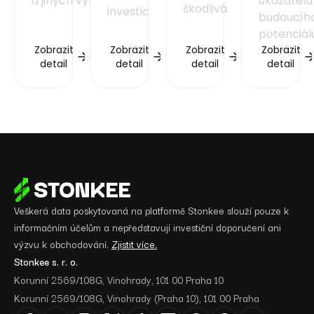
a jiných výnosů.
ukazatelů
škodlivá.
investic.
budoucíh
potenciál
Zobrazit
Zobrazit
Zobrazit
Zobrazit
detail
detail
detail
detail
Veškerá data poskytovaná na platformě Stonkee slouží pouze k
informačním účelům a nepředstavují investiční doporučení ani
výzvu k obchodování.
Zjistit více.
Stonkee s. r. o.
Korunní 2569/108G, Vinohrady, 101 00 Praha 10
Korunní 2569/108G, Vinohrady (Praha 10), 101 00 Praha