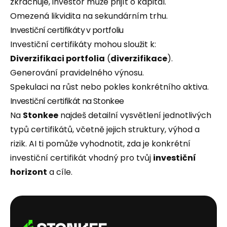
zkrachuje, investor může přijít o kapitál.
Omezená likvidita na sekundárním trhu.
Investiční certifikáty v portfoliu
Investiční certifikáty mohou sloužit k:
Diverzifikaci portfolia
(
diverzifikace
).
Generování pravidelného výnosu.
Spekulaci na růst nebo pokles konkrétního aktiva.
Investiční certifikát na Stonkee
Na
Stonkee
najdeš detailní vysvětlení jednotlivých
typů certifikátů, včetně jejich struktury, výhod a
rizik. AI ti pomůže vyhodnotit, zda je konkrétní
investiční certifikát vhodný pro tvůj
investiční
horizont
a cíle.