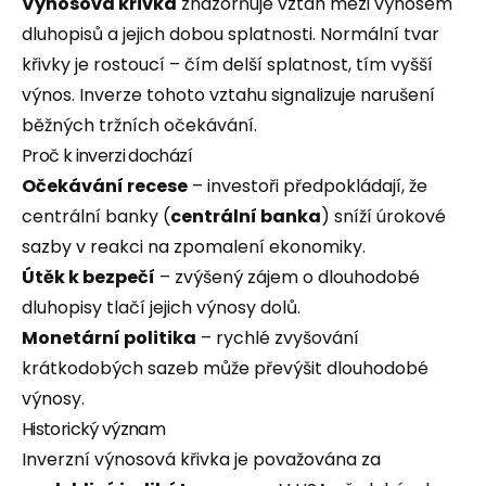
Výnosová křivka
znázorňuje vztah mezi výnosem
dluhopisů a jejich dobou splatnosti. Normální tvar
křivky je rostoucí – čím delší splatnost, tím vyšší
výnos. Inverze tohoto vztahu signalizuje narušení
běžných tržních očekávání.
Proč k inverzi dochází
Očekávání recese
– investoři předpokládají, že
centrální banky (
centrální banka
) sníží úrokové
sazby v reakci na zpomalení ekonomiky.
Útěk k bezpečí
– zvýšený zájem o dlouhodobé
dluhopisy tlačí jejich výnosy dolů.
Monetární politika
– rychlé zvyšování
krátkodobých sazeb může převýšit dlouhodobé
výnosy.
Historický význam
Inverzní výnosová křivka je považována za