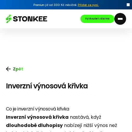
Premium již od 333 Kč měsíčně.
Přidat se nyní
.
Vyzkoušet zdarma
Zpět
Inverzní výnosová křivka
Co je inverzní výnosová křivka
Inverzní výnosová křivka
nastává, když
dlouhodobé dluhopisy
nabízejí nižší výnos než