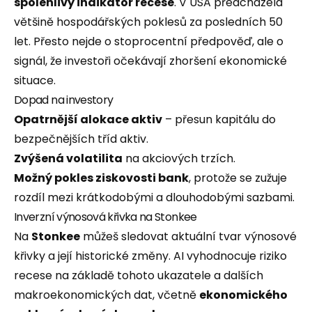
spolehlivý indikátor recese
. V USA předcházela
většině hospodářských poklesů za posledních 50
let. Přesto nejde o stoprocentní předpověď, ale o
signál, že investoři očekávají zhoršení ekonomické
situace.
Dopad na investory
Opatrnější alokace aktiv
– přesun kapitálu do
bezpečnějších tříd aktiv.
Zvýšená volatilita
na akciových trzích.
Možný pokles ziskovosti bank
, protože se zužuje
rozdíl mezi krátkodobými a dlouhodobými sazbami.
Inverzní výnosová křivka na Stonkee
Na
Stonkee
můžeš sledovat aktuální tvar výnosové
křivky a její historické změny. AI vyhodnocuje riziko
recese na základě tohoto ukazatele a dalších
makroekonomických dat, včetně
ekonomického