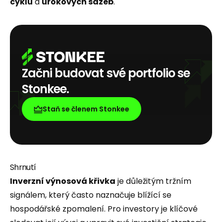
cyklu
a
úrokových sazeb
.
Začni budovat své portfolio se
Stonkee.
Staň se členem Stonkee
Shrnutí
Inverzní výnosová křivka
je důležitým tržním
signálem, který často naznačuje blížící se
hospodářské zpomalení. Pro investory je klíčové