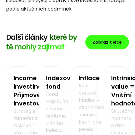
sledovat její vývoj a upravit své investiční strategie
podle aktuálních podmínek.
Další články
které by
Zobrazit více
tě mohly zajímat
Income
Indexový
Inflace
Intrinsi
investing =
fond
Růst
value =
cenové
Příjmové
Fond
Vnitřní
hladiny v
kopírující
investování
hodnot
ekonomice,
složení
Strategie
Skutečná
snižující
určitého
zaměřená na
hodnota
kupní sílu
tržního
získávání
aktiva
peněz.
indexu.
stabilního
stanoven