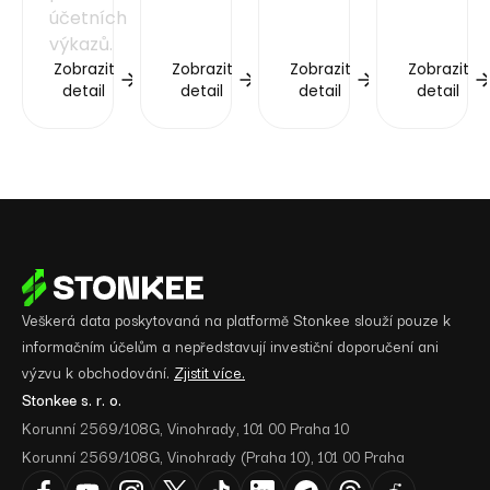
účetních
výkazů.
Zobrazit
Zobrazit
Zobrazit
Zobrazit
detail
detail
detail
detail
Veškerá data poskytovaná na platformě Stonkee slouží pouze k
informačním účelům a nepředstavují investiční doporučení ani
výzvu k obchodování.
Zjistit více.
Stonkee s. r. o.
Korunní 2569/108G, Vinohrady, 101 00 Praha 10
Korunní 2569/108G, Vinohrady (Praha 10), 101 00 Praha