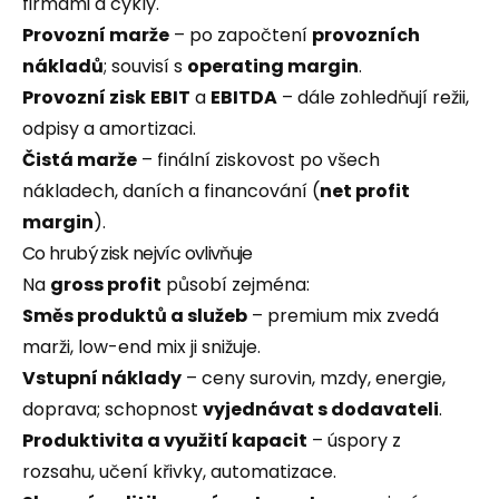
firmami a cykly.
Provozní marže
– po započtení
provozních
nákladů
; souvisí s
operating margin
.
Provozní zisk
EBIT
a
EBITDA
– dále zohledňují režii,
odpisy a amortizaci.
Čistá marže
– finální ziskovost po všech
nákladech, daních a financování (
net profit
margin
).
Co hrubý zisk nejvíc ovlivňuje
Na
gross profit
působí zejména:
Směs produktů a služeb
– premium mix zvedá
marži, low-end mix ji snižuje.
Vstupní náklady
– ceny surovin, mzdy, energie,
doprava; schopnost
vyjednávat s dodavateli
.
Produktivita a využití kapacit
– úspory z
rozsahu, učení křivky, automatizace.