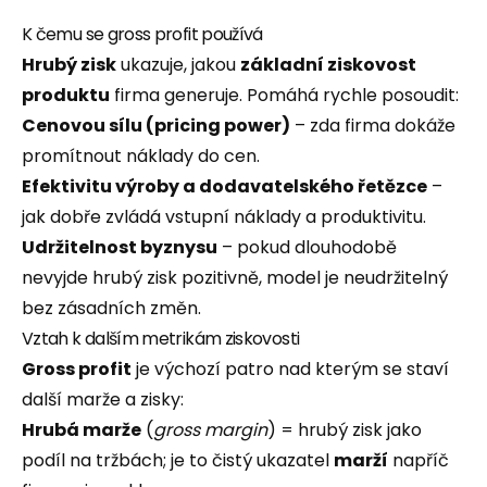
K čemu se gross profit používá
Hrubý zisk
ukazuje, jakou
základní ziskovost
produktu
firma generuje. Pomáhá rychle posoudit:
Cenovou sílu (pricing power)
– zda firma dokáže
promítnout náklady do cen.
Efektivitu výroby a dodavatelského řetězce
–
jak dobře zvládá vstupní náklady a produktivitu.
Udržitelnost byznysu
– pokud dlouhodobě
nevyjde hrubý zisk pozitivně, model je neudržitelný
bez zásadních změn.
Vztah k dalším metrikám ziskovosti
Gross profit
je výchozí patro nad kterým se staví
další marže a zisky:
Hrubá marže
(
gross margin
) = hrubý zisk jako
podíl na tržbách; je to čistý ukazatel
marží
napříč