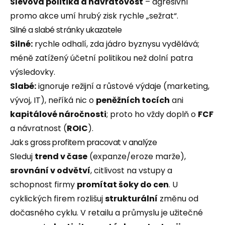
Slevová politika a návratovost
– agresivní
promo akce umí hrubý zisk rychle „sežrat“.
Silné a slabé stránky ukazatele
Silné:
rychle odhalí, zda jádro byznysu vydělává;
méně zatížený účetní politikou než dolní patra
výsledovky.
Slabé:
ignoruje režijní a růstové výdaje (marketing,
vývoj, IT), neříká nic o
peněžních tocích
ani
kapitálové náročnosti
; proto ho vždy doplň o
FCF
a návratnost (
ROIC
).
Jak s gross profitem pracovat v analýze
Sleduj
trend v čase
(expanze/eroze marže),
srovnání v odvětví
, citlivost na vstupy a
schopnost firmy
promítat šoky do cen
. U
cyklických firem rozlišuj
strukturální
změnu od
dočasného cyklu. V retailu a průmyslu je užitečné