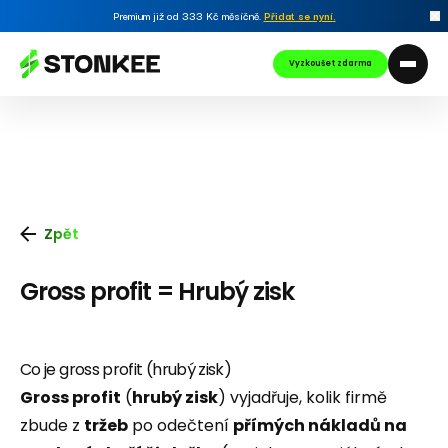
Premium již od 333 Kč měsíčně.
Přidat se nyní
.
Vyzkoušet zdarma
Zpět
Gross profit = Hrubý zisk
Co je gross profit (hrubý zisk)
Gross profit
(
hrubý zisk
) vyjadřuje, kolik firmě
zbude z
tržeb
po odečtení
přímých nákladů na