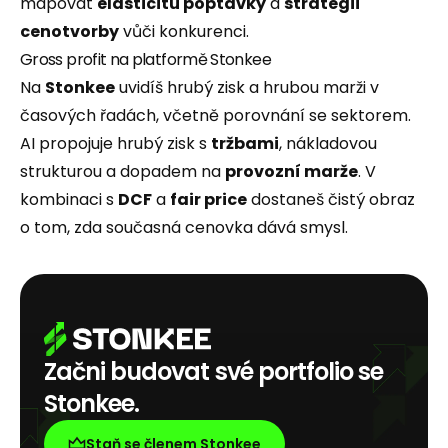
mapovat
elasticitu poptávky
a
strategii
cenotvorby
vůči konkurenci.
Gross profit na platformě Stonkee
Na
Stonkee
uvidíš hrubý zisk a hrubou marži v
časových řadách, včetně porovnání se sektorem.
AI propojuje hrubý zisk s
tržbami
, nákladovou
strukturou a dopadem na
provozní marže
. V
kombinaci s
DCF
a
fair price
dostaneš čistý obraz
o tom, zda současná cenovka dává smysl.
Začni budovat své portfolio se
Stonkee.
Staň se členem Stonkee