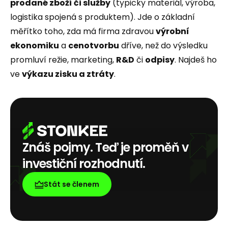
prodané zboží či služby
(typicky materiál, výroba,
logistika spojená s produktem). Jde o základní
měřítko toho, zda má firma zdravou
výrobní
ekonomiku
a
cenotvorbu
dříve, než do výsledku
promluví režie, marketing,
R&D
či
odpisy
. Najdeš ho
ve
výkazu zisku a ztráty
.
Znáš pojmy. Teď je proměň v
investiční rozhodnutí.
Stát se členem