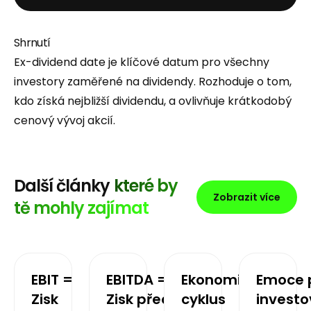
Shrnutí
Ex-dividend date je klíčové datum pro všechny
investory zaměřené na dividendy. Rozhoduje o tom,
kdo získá nejbližší dividendu, a ovlivňuje krátkodobý
cenový vývoj akcií.
Další články
které by
Zobrazit více
tě mohly zajímat
EBIT =
EBITDA =
Ekonomický
Emoce p
Zisk
Zisk před
cyklus
investo