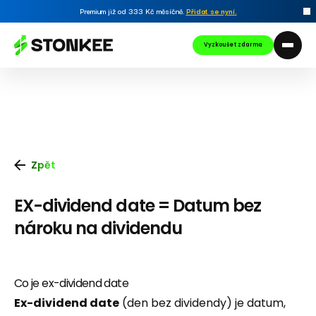
Premium již od 333 Kč měsíčně.
Přidat se nyní
.
Vyzkoušet zdarma
Zpět
EX-dividend date = Datum bez
nároku na dividendu
Co je ex-dividend date
Ex-dividend date
(den bez dividendy) je datum,