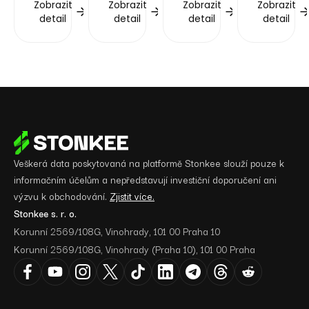
Zobrazit
Zobrazit
Zobrazit
Zobrazit
detail
detail
detail
detail
Veškerá data poskytovaná na platformě Stonkee slouží pouze k
informačním účelům a nepředstavují investiční doporučení ani
výzvu k obchodování.
Zjistit více.
Stonkee s. r. o.
Korunní 2569/108G, Vinohrady, 101 00 Praha 10
Korunní 2569/108G, Vinohrady (Praha 10), 101 00 Praha