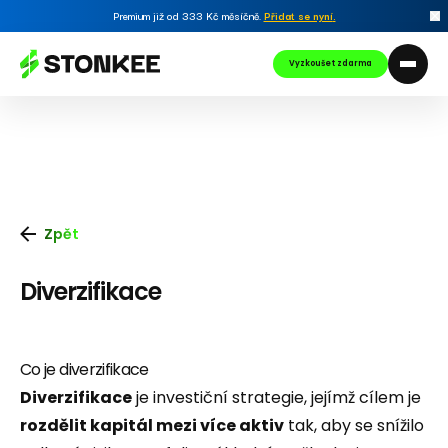
Premium již od 333 Kč měsíčně.
Přidat se nyní
.
Vyzkoušet zdarma
Zpět
Diverzifikace
Co je diverzifikace
Diverzifikace
je investiční strategie, jejímž cílem je
rozdělit kapitál mezi více aktiv
tak, aby se snížilo