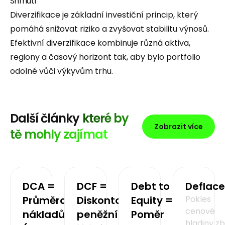
Shrnutí
Diverzifikace je základní investiční princip, který
pomáhá snižovat riziko a zvyšovat stabilitu výnosů.
Efektivní diverzifikace kombinuje různá aktiva,
regiony a časový horizont tak, aby bylo portfolio
odolné vůči výkyvům trhu.
Další články
které by
Zobrazit více
tě mohly zajímat
DCA =
DCF =
Debt to
Deflace
Průměrování
Diskontovaný
Equity =
Pokles
cenové
nákladů
peněžní tok
Poměr
hladiny zb