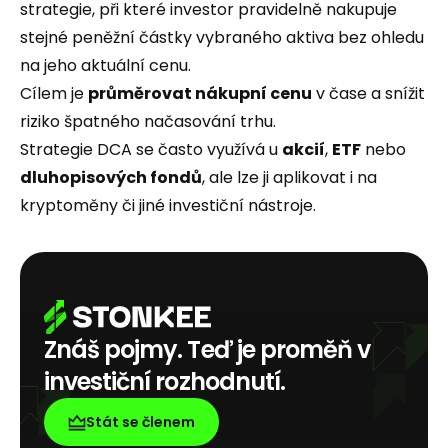
strategie, při které investor pravidelně nakupuje
stejné peněžní částky vybraného aktiva bez ohledu
na jeho aktuální cenu.
Cílem je
průměrovat nákupní cenu
v čase a snížit
riziko špatného načasování trhu.
Strategie DCA se často využívá u
akcií
,
ETF
nebo
dluhopisových fondů
, ale lze ji aplikovat i na
kryptoměny či jiné investiční nástroje.
Znáš pojmy. Teď je proměň v
investiční rozhodnutí.
Stát se členem