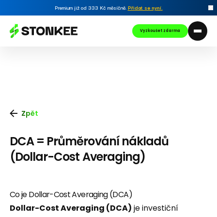
Premium již od 333 Kč měsíčně.
Přidat se nyní
.
Vyzkoušet zdarma
Zpět
DCA = Průměrování nákladů
(Dollar-Cost Averaging)
Co je Dollar-Cost Averaging (DCA)
Dollar-Cost Averaging (DCA)
je investiční