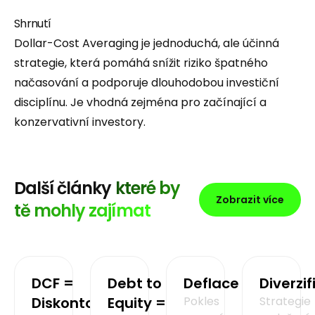
Shrnutí
Dollar-Cost Averaging je jednoduchá, ale účinná
strategie, která pomáhá snížit riziko špatného
načasování a podporuje dlouhodobou investiční
disciplínu. Je vhodná zejména pro začínající a
konzervativní investory.
Další články
které by
Zobrazit více
tě mohly zajímat
DCF =
Debt to
Deflace
Diverzi
Diskontovaný
Equity =
Pokles
Strategie