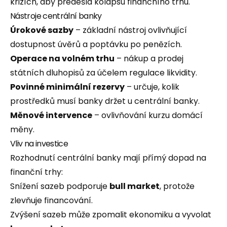
krizích, aby předešla kolapsu finančního trhu.
Nástroje centrální banky
Úrokové sazby
– základní nástroj ovlivňující
dostupnost úvěrů a poptávku po penězích.
Operace na volném trhu
– nákup a prodej
státních dluhopisů za účelem regulace likvidity.
Povinné minimální rezervy
– určuje, kolik
prostředků musí banky držet u centrální banky.
Měnové intervence
– ovlivňování kurzu domácí
měny.
Vliv na investice
Rozhodnutí centrální banky mají přímý dopad na
finanční trhy:
Snížení sazeb podporuje
bull market
, protože
zlevňuje financování.
Zvýšení sazeb může zpomalit ekonomiku a vyvolat