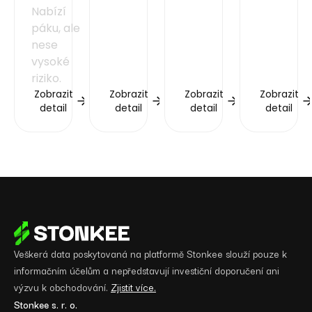
Nabízí
páku, ale
nese
vysoké
riziko.
Zobrazit
Zobrazit
Zobrazit
Zobrazit
detail
detail
detail
detail
Veškerá data poskytovaná na platformě Stonkee slouží pouze k
informačním účelům a nepředstavují investiční doporučení ani
výzvu k obchodování.
Zjistit více.
Stonkee s. r. o.