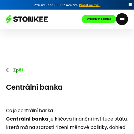
Premium již od 333 Kč měsíčně.
Přidat se nyní
.
Vyzkoušet zdarma
Zpět
Centrální banka
Co je centrální banka
Centrální banka
je klíčová finanční instituce státu,
která má na starosti řízení měnové politiky, dohled