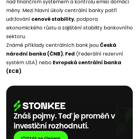
nad finančním systémem a kontrolu emisí domácí
měny. Mezi hlavní úkoly centrální banky patří
udržování
cenové stability
, podpora
ekonomického růstu a zajištění stability bankovního
sektoru.
Známé příklady centrálních bank jsou
Česká
národní banka (ČNB)
,
Fed
(Federální rezervní
systém USA) nebo
Evropská centrální banka
(ECB)
.
Znáš pojmy. Teď je proměň v
investiční rozhodnutí.
Stát se členem