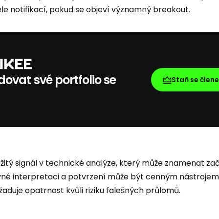
ele notifikací, pokud se objeví významný breakout.
ovat své portfolio se
Staň se člen
ežitý signál v technické analýze, který může znamenat z
ávné interpretaci a potvrzení může být cenným nástrojem
aduje opatrnost kvůli riziku falešných průlomů.