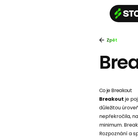
Zpět
Brea
Co je Breakout
Breakout
je po
důležitou úrove
nepřekročila, 
minimum. Breako
Rozpoznání a sp