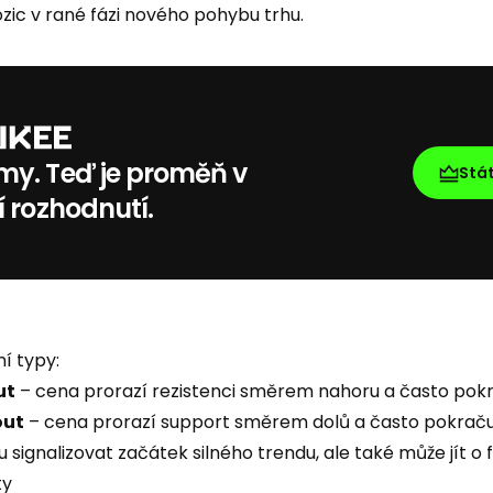
zic v rané fázi nového pohybu trhu.
my. Teď je proměň v
Stá
í rozhodnutí.
ní typy:
ut
– cena prorazí rezistenci směrem nahoru a často pokra
out
– cena prorazí support směrem dolů a často pokračuj
ignalizovat začátek silného trendu, ale také může jít o f
ty