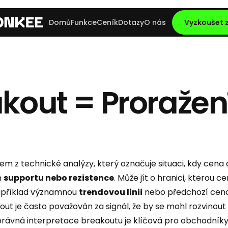
Domů
Funkce
Ceník
Dotazy
O nás
Vyzkoušet
kout = Proražen
jem z technické analýzy, který označuje situaci, kdy cena 
ň
supportu nebo rezistence
. Může jít o hranici, kterou 
například významnou
trendovou linii
nebo předchozí cen
ut je často považován za signál, že by se mohl rozvinout
rávná interpretace breakoutu je klíčová pro obchodníky, 