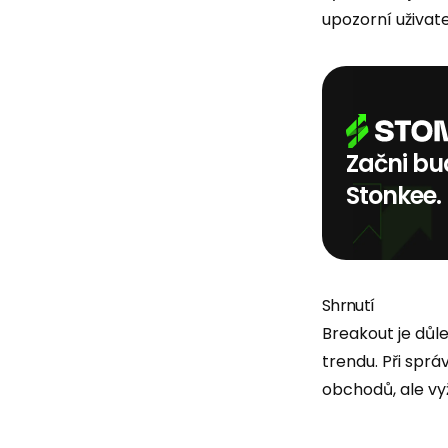
upozorní uživat
Začni bud
Stonkee.
Shrnutí
Breakout je důl
trendu. Při spr
obchodů, ale vyž