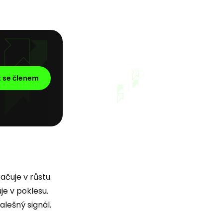
t se členem
čuje v růstu.
e v poklesu.
alešný signál.