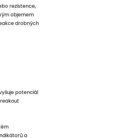
ebo rezistence,
nízkým objemem
 reakce drobných
vyšuje potenciál
 breakout
stém
ndikátorů a