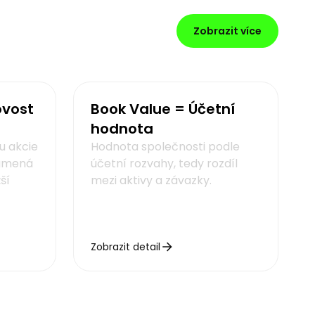
Zobrazit více
ovost
Book Value = Účetní
hodnota
tu akcie
Hodnota společnosti podle
namená
účetní rozvahy, tedy rozdíl
žší
mezi aktivy a závazky.
Zobrazit detail