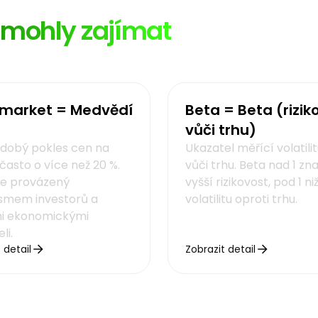
ě mohly zajímat
 market = Medvědí
Beta = Beta (rizik
vůči trhu)
dobý pokles cen na
Ukazatel měřící volatili
 často o více než 20 %.
vůči trhu. Beta nad 1 z
e provázený
vyšší rizikovost, pod 1 ni
smem investorů a
volatilitu oproti trhu.
i ekonomickými
li.
 detail
Zobrazit detail