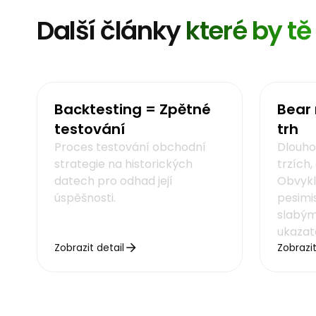
Další články
které by t
Backtesting = Zpětné
Bear
testování
trh
Proces testování obchodní
Dlouho
strategie na historických
trzích,
datech pro odhad její
Obvykl
úspěšnosti.
pesimi
slabým
ukazate
Zobrazit detail
Zobrazit