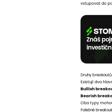
vstupovat do po
Znáš poj
investičn
Druhy breakoutů
Existují dva hlav
Bullish breako
Bearish break
Oba typy mohou s
Falešné breakou