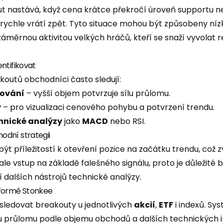
t nastává, když cena krátce překročí úroveň supportu n
 rychle vrátí zpět. Tyto situace mohou být způsobeny 
měrnou aktivitou velkých hráčů, kteří se snaží vyvolat
ntifikovat
koutů obchodníci často sledují:
ování
– vyšší objem potvrzuje sílu průlomu.
y
– pro vizualizaci cenového pohybu a potvrzení trendu.
hnické analýzy
jako
MACD
nebo RSI.
dní strategii
t příležitostí k otevření pozice na začátku trendu, což z
e ale vstup na základě falešného signálu, proto je důležité
 dalších nástrojů technické analýzy.
tformě Stonkee
 sledovat breakouty u jednotlivých
akcií
,
ETF
i indexů. Sy
u průlomu podle objemu obchodů a dalších technických i