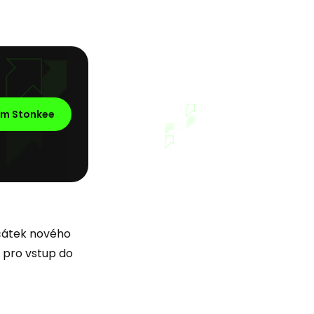
em Stonkee
ačátek nového
 pro vstup do