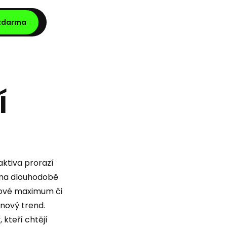
 zdarma
í
aktiva prorazí
cena dlouhodobě
ové maximum či
 nový trend.
kteří chtějí