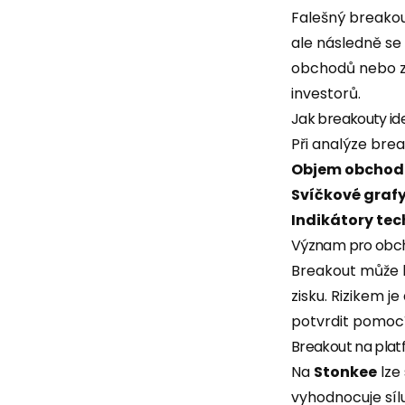
Falešný breakou
ale následně se
obchodů nebo zá
investorů.
Jak breakouty ide
Při analýze brea
Objem obchod
Svíčkové graf
Indikátory tec
Význam pro obcho
Breakout může bý
zisku. Rizikem j
potvrdit pomocí
Breakout na pla
Na
Stonkee
lze
vyhodnocuje síl