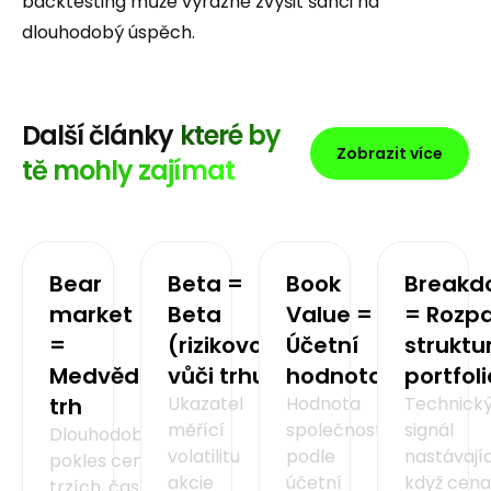
backtesting může výrazně zvýšit šanci na
dlouhodobý úspěch.
Další články
které by
Zobrazit více
tě mohly zajímat
Bear
Beta =
Book
Breakd
market
Beta
Value =
= Rozp
=
(rizikovost
Účetní
struktu
Medvědí
vůči trhu)
hodnota
portfol
trh
Ukazatel
Hodnota
Technick
měřící
společnosti
signál
Dlouhodobý
volatilitu
podle
nastávajíc
pokles cen na
akcie
účetní
když cena
trzích, často o