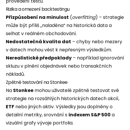
provedení testu.
Rizika a omezení backtestingu
Přizpůsobení na minulost
(
overfitting
) – strategie
může být příliš „naladěna“ na historická data a
selhat v reálném obchodování.
Nedostatečná kvalita dat
– chyby nebo mezery
v datech mohou vést k nepřesným výsledkům.
Nerealistické předpoklady
– například ignorování
skluzu v plnění objednávek nebo transakčních
nákladů.
Zpětné testování na Stonkee
Na
Stonkee
mohou uživatelé zpětně testovat své
strategie na rozsáhlých historických datech akcií,
ETF
nebo jiných aktiv. Výsledky jsou doplněny o
detailní metriky, srovnání s
indexem S&P 500
a
vizuální grafy vývoje portfolia.