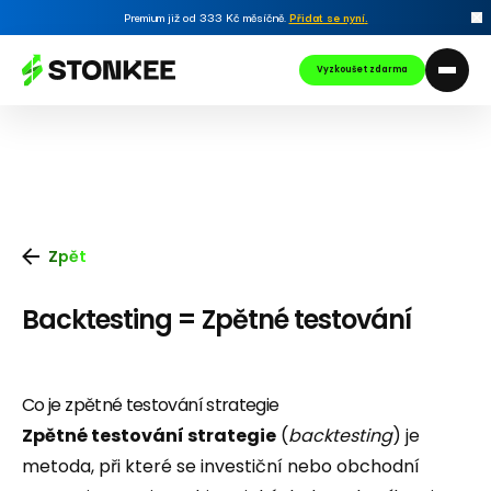
Premium již od 333 Kč měsíčně.
Přidat se nyní
.
Vyzkoušet zdarma
Zpět
Backtesting = Zpětné testování
Co je zpětné testování strategie
Zpětné testování strategie
(
backtesting
) je
metoda, při které se investiční nebo obchodní