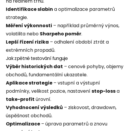
na reálném trhu.
Identifikace slabin
a optimalizace parametrů
strategie.
Měření výkonnosti
– například průměrný výnos,
volatilita nebo
Sharpeho poměr
.
Lepší řízení rizika
– odhalení období ztrát a
extrémních propadů.
Jak zpětné testování funguje
Výběr historických dat
– cenové pohyby, objemy
obchodů, fundamentální ukazatele.
Aplikace strategie
– vstupní a výstupní
podmínky, velikost pozice, nastavení
stop-loss
a
take-profit
úrovní.
Vyhodnocení výsledků
– ziskovost, drawdown,
úspěšnost obchodů.
Optimalizace
– úprava parametrů a znovu