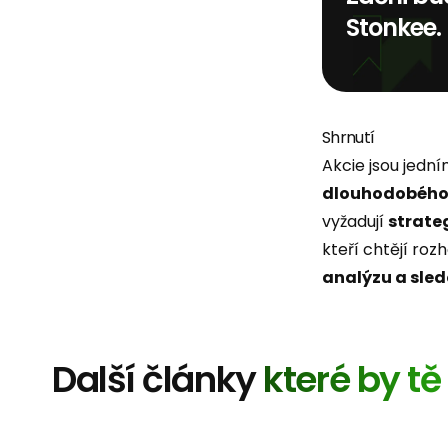
Stonkee.
Shrnutí
Akcie jsou jední
dlouhodobého
vyžadují
strateg
kteří chtějí ro
analýzu a sled
Další články
které by t