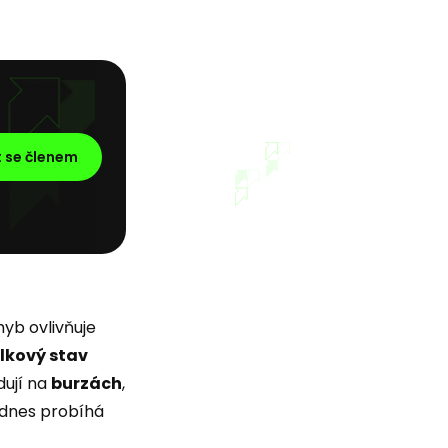
t se členem
yb ovlivňuje
lkový stav
dují na
burzách
,
 dnes probíhá