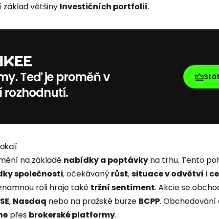
í základ většiny
Investičních portfolií
.
my. Teď je proměň v
Stá
í rozhodnutí.
akcií
mění na základě
nabídky a poptávky
na trhu. Tento poh
dky společnosti
, očekávaný
růst
,
situace v odvětví
i
ce
ýznamnou roli hraje také
tržní sentiment
. Akcie se obcho
SE
,
Nasdaq
nebo na pražské burze
BCPP
. Obchodování
ne
přes
brokerské platformy
.