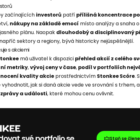
storů
y začínajících
investorů
patří
přílišná koncentrace
po
tví,
nákupy na základě emocí
místo analýzy a snaha 
jasného plánu. Naopak
dlouhodobý a disciplinovaný p
napříč sektory a regiony, bývá historicky nejúspěšnější.
uje s akciemi
Stonkee
má uživatel k dispozici
přehled akcií z celého s
ní metriky
,
vývoj ceny v čase
,
podíl v portfoliích nejv
nocení kvality akcie
prostřednictvím
Stonkee Scóre
. 
vyhodnotit, jak si daná akcie vede ve srovnání s trhem, a
zprávy a události
, které mohou cenu ovlivnit.
ovat své portfolio se
Staň se člen