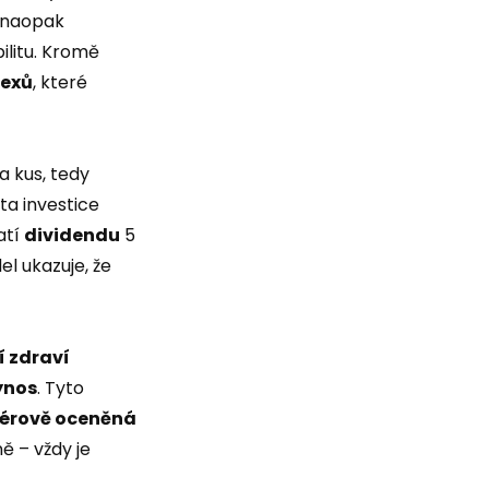
naopak
bilitu. Kromě
dexů
, které
a kus, tedy
ta investice
atí
dividendu
5
el ukazuje, že
í zdraví
ýnos
. Tyto
férově oceněná
ě – vždy je