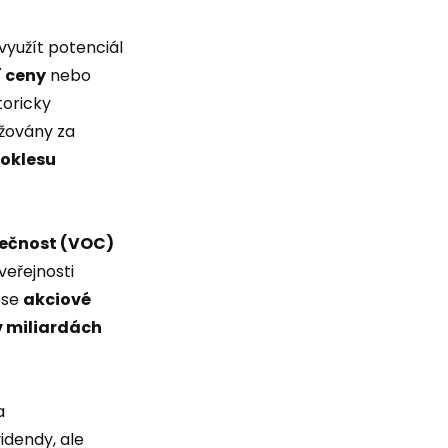
využít potenciál
í ceny
nebo
toricky
ažovány za
poklesu
ečnost (VOC)
veřejnosti
 se
akciové
 miliardách
a
idendy, ale