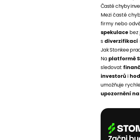
Časté chyby inve
Mezi časté chyb
firmy nebo odvě
spekulace
bez 
s
diverzifikací
Jak Stonkee prac
Na
platformě 
sledovat
finanč
investorů
i
hod
umožňuje rychle 
upozornění na 
Začni bud