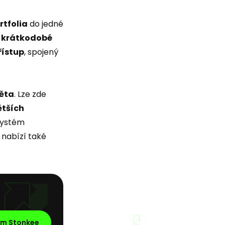
rtfolia
do jedné
o
krátkodobé
řístup
, spojený
věta
. Lze zde
ětších
Systém
 nabízí také
em Stonkee