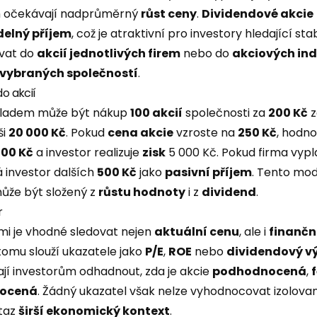
ch očekávají nadprůměrný
růst ceny
.
Dividendové akcie
delný příjem
, což je atraktivní pro investory hledající sta
ovat do
akcií jednotlivých firem
nebo do
akciových in
 vybraných společností
.
do akcií
kladem může být nákup
100 akcií
společnosti za
200 Kč
z
ši
20 000 Kč
. Pokud
cena akcie
vzroste na
250 Kč
, hodno
000 Kč
a investor realizuje
zisk
5 000 Kč. Pokud firma vypl
ká investor dalších
500 Kč
jako
pasivní příjem
. Tento mod
ůže být složený z
růstu hodnoty
i z
dividend
.
r
emi je vhodné sledovat nejen
aktuální cenu
, ale i
finančn
 tomu slouží ukazatele jako
P/E
,
ROE
nebo
dividendový v
í investorům odhadnout, zda je akcie
podhodnocená
,
ocená
. Žádný ukazatel však nelze vyhodnocovat izolovan
otaz
širší
ekonomický kontext
.