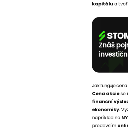
kapitálu
a tvoř
Znáš poj
investičn
Jak funguje cena 
Cena akcie
se 
finanční výsle
ekonomiky
. V
například na
NY
především
onli