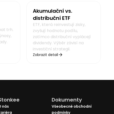
Akumulační vs.
distribuční ETF
ETF, která reinvestují zisky,
at trh.
zvyšují hodnotu podílu,
ýnosy,
zatímco distribuční vyplácejí
ady.
dividendy. Výběr závisí na
investiční strategii.
Zobrazit detail
Stonkee
Dokumenty
O nás
Všeobecné obchodní
Kariéra
podmínky