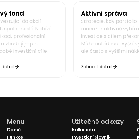
vý fond
Aktivní správa
vestující do akcií
Strategie, kdy portfolio
h společností. Nabízí
manažer aktivně vybírá
fikaci, profesionální
investice s cílem překon
 a vhodný je pro
Může nabídnout vyšší v
obé investiční cíle.
ale často s vyššími nákl
 detail
Zobrazit detail
Menu
Užitečné odkazy
Domů
Kalkulačka
Funkce
Investiční slovník