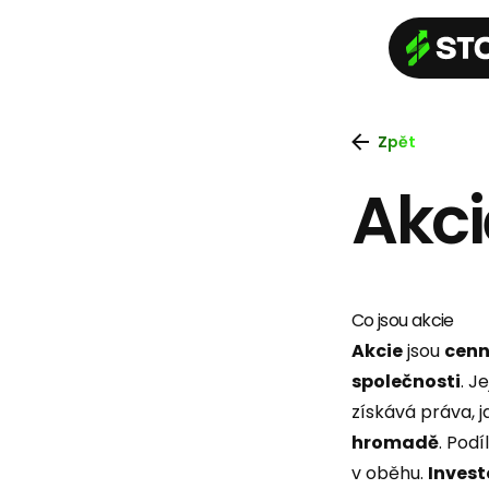
Zpět
Akci
Co jsou akcie
Akcie
jsou
cenn
společnosti
. J
získává práva, j
hromadě
. Pod
v oběhu.
Invest