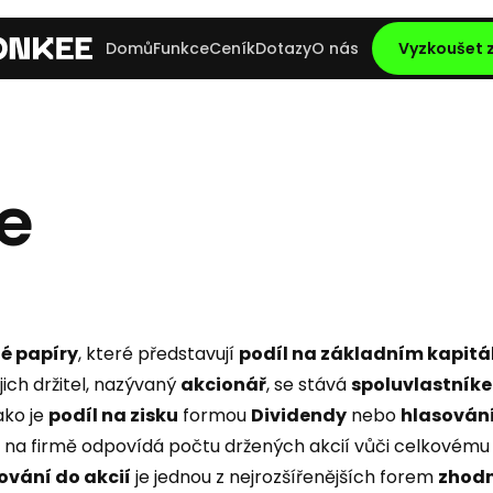
Domů
Funkce
Ceník
Dotazy
O nás
Vyzkoušet
e
é papíry
, které představují
podíl na základním kapitá
ejich držitel, nazývaný
akcionář
, se stává
spoluvlastník
ako je
podíl na zisku
formou
Dividendy
nebo
hlasování
íl na firmě odpovídá počtu držených akcií vůči celkovému
ování do akcií
je jednou z nejrozšířenějších forem
zhod