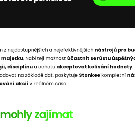
m z nejdostupnějších a nejefektivnějších
nástrojů pro b
 majetku
. Nabízejí možnost
účastnit se růstu úspěšný
ii, disciplínu
a ochotu
akceptovat kolísání hodnoty
.
zhodovat na základě dat, poskytuje
Stonkee
kompletní
ná
ování akcií
v reálném čase.
ě mohly zajímat