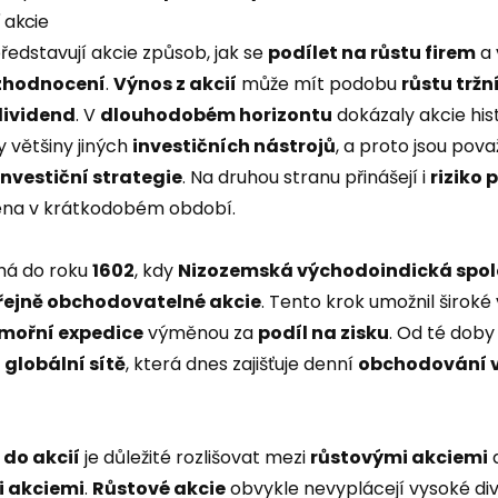
í akcie
ředstavují akcie způsob, jak se
podílet na růstu firem
a 
zhodnocení
.
Výnos z akcií
může mít podobu
růstu tržn
dividend
. V
dlouhodobém horizontu
dokázaly akcie his
 většiny jiných
investičních nástrojů
, a proto jsou pov
investiční strategie
. Na druhou stranu přinášejí i
riziko 
éna v krátkodobém období.
ahá do roku
1602
, kdy
Nizozemská východoindická spol
řejně obchodovatelné akcie
. Tento krok umožnil široké 
mořní expedice
výměnou za
podíl na zisku
. Od té doby
o
globální sítě
, která dnes zajišťuje denní
obchodování v
 do akcií
je důležité rozlišovat mezi
růstovými akciemi
 akciemi
.
Růstové akcie
obvykle nevyplácejí vysoké div