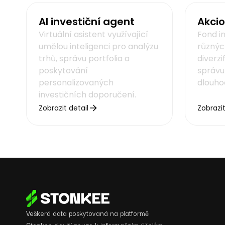
AI investiční agent
Akcio
Virtuální asistent využívající
Fond in
umělou inteligenci pro analýzu
různýc
trhů, správu portfolia a
diverzi
poskytování
správu
personalizovaných
dlouhod
investičních doporučení.
Zobrazit detail
Zobrazit
Veškerá data poskytovaná na platformě
Stonkee slouží pouze k informačním účelům