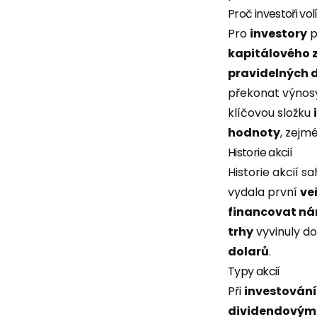
Proč investoři vol
Pro
investory
p
kapitálového 
pravidelných
překonat výnosy
klíčovou složku
hodnoty
, zejm
Historie akcií
Historie akcií s
vydala první
ve
financovat ná
trhy
vyvinuly d
dolarů
.
Typy akcií
Při
investování
dividendovými