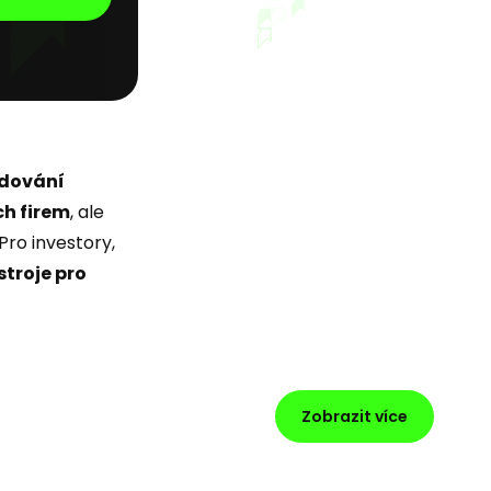
udování
ch firem
, ale
 Pro investory,
stroje pro
Zobrazit více