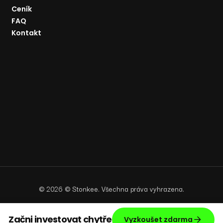
Ceník
FAQ
Kontakt
©
2026
© Stonkee. Všechna práva vyhrazena.
Začni investovat chytře
Vyzkoušet zdarma