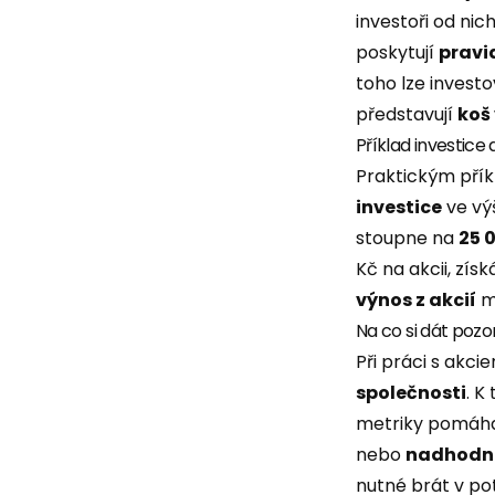
investoři od ni
poskytují
pravi
toho lze invest
představují
koš
Příklad investice 
Praktickým pří
investice
ve vý
stoupne na
25 
Kč na akcii, zís
výnos z akcií
m
Na co si dát pozo
Při práci s akci
společnosti
. K
metriky pomáhaj
nebo
nadhodn
nutné brát v p