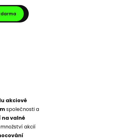
 zdarma
lu
akciové
em
společnosti a
 na valné
 množství akcií
nocování